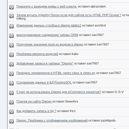
Помогите с выводом инфы с веб-сокета.
оставил alprazolam.
Зачем мучать [s]жо[/s] Питон если для сайтов есть HTML PHP Drupal ?
оста
miltorg
Изменение данных столбца в django-tables2
оставил avshkol
многоуровневое соединение таблиц ORM
оставил san7667
Получение значения поля из модели в django
оставил san7667
Проблема импорта модулей
оставил kabv
Добавление записи в таблицу "Django"
оставил san7667
Передать переменную в HTML через class в views.py
оставил san7667
Сохранение данных в БД PostgreSQL
оставил san7667
Стоит ли использовать Django для eCommerce проектов?
оставил G-S-V
Платеж на сайте Django
оставил SwanAvs
Как добавить запись в бд ?
оставил frizz
Django. Проблема с отображением изображений
оставил pypi4goda