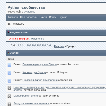
Python-сообщество
Форум сайта
python.su
Главная
Пользователи
Найти
Войти
Sign up
Вы не вошли.
Уведомления
Группа в Telegram
:
@pythonsu
← Сtrl
1
2
3
4
...
205
206
207
208
Ctrl →
Начало
» Django
Django
Тема
Важно:
Полезные ресурсы о Django
оставил Ferroman
Важно:
Хостинг для Django
оставил Mutagena
Важно:
Примеры django-приложений
оставил j2a
Помогите найти решения для того чтобы подружить консольную программу
сайтом.
оставил goga_giga
Django publish profile
оставил Dmitry80
Загрузка множества картинок
оставил smakers