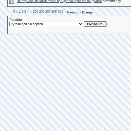
Не отрисовываются стили при деплое проекта на джанго
оставил Zay
← Сtrl
1
2
3
4
...
205
206
207
208
Ctrl →
Начало
» Django
Перейти