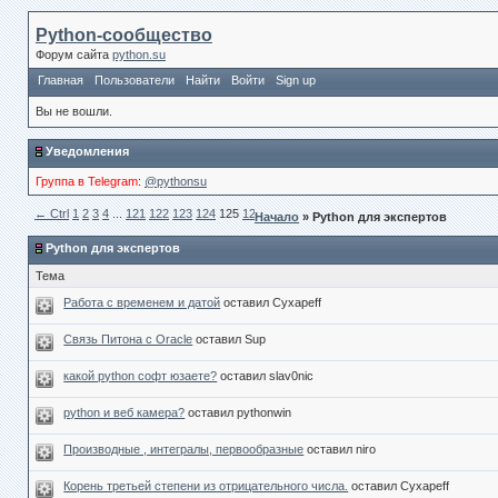
Python-сообщество
Форум сайта
python.su
Главная
Пользователи
Найти
Войти
Sign up
Вы не вошли.
Уведомления
Группа в Telegram
:
@pythonsu
← Сtrl
1
2
3
4
...
121
122
123
124
125
126
127
Ctrl →
Начало
» Python для экспертов
Python для экспертов
Тема
Работа с временем и датой
оставил Cyxapeff
Связь Питона с Oracle
оставил Sup
какой python софт юзаете?
оставил slav0nic
python и веб камера?
оставил pythonwin
Производные , интегралы, первообразные
оставил niro
Корень третьей степени из отрицательного числа.
оставил Cyxapeff