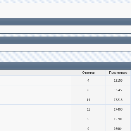
Ответов
Просмотров
4
12155
6
9545
14
17218
11
17408
5
12701
9
16964