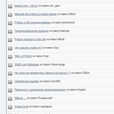
import xml -> Error
оставил ser_gen
Miranda IM python scripting plugin
оставил OlDer
Python и 2D псевдографика
оставил pythonwin
Перенаправление вывода
оставил batman
Python meetup in Kiev #4
оставил Mkdir
где скачать math.py?
оставил Sup
XML и Python
оставил Sup
SWIG под Windows
оставил Александр
Не пора ли переводить форум на pocoo? ;)
оставил OlDer
Обработка ошибок
оставил Ask369
Помогите с шаблоном проектирования
оставил Angela
Ellipsis ...
оставил Пожарский
нужен fcntl
оставил парадокс