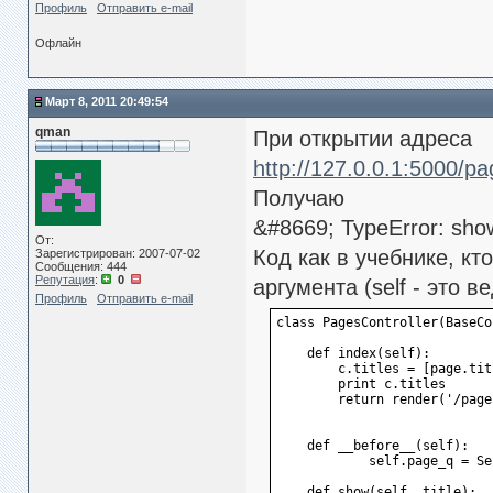
Профиль
Отправить e-mail
Офлайн
Март 8, 2011 20:49:54
qman
При открытии адреса
http://127.0.0.1:5000/p
Получаю
&#8669; TypeError: show
От:
Код как в учебнике, кт
Зарегистрирован: 2007-07-02
Сообщения: 444
Репутация
:
0
аргумента (self - это в
Профиль
Отправить e-mail
class PagesController(BaseCo
    def index(self):
        c.titles = [page.tit
        print c.titles
        return render('/page
    def __before__(self):
            self.page_q = Se
    def show(self, title):