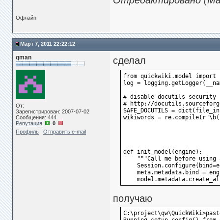
Отредактировано (Мар
Офлайн
Март 7, 2011 22:22:12
qman
сделал
from quickwiki.model import 
log = logging.getLogger(__na
# disable docutils security 
# http://docutils.sourceforg
От:
SAFE_DOCUTILS = dict(file_in
Зарегистрирован: 2007-07-02
wikiwords = re.compile(r"\b(
Сообщения: 444
Репутация
:
0
Профиль
Отправить e-mail
def init_model(engine):
    """Call me before using 
    Session.configure(bind=e
    meta.metadata.bind = eng
    model.metadata.create_al
получаю
C:\project\qw\QuickWiki>past