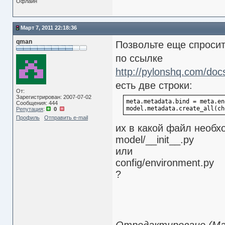
Офлайн
Март 7, 2011 22:18:36
qman
Позвольте еще спросит
по ссылке
http://pylonshq.com/docs/
есть две строки:
От:
Зарегистрирован: 2007-07-02
meta.metadata.bind = meta.en
Сообщения: 444
model.metadata.create_all(ch
Репутация
:
0
Профиль
Отправить e-mail
их в какой файл необх
model/__init__.py
или
config/environment.py
?