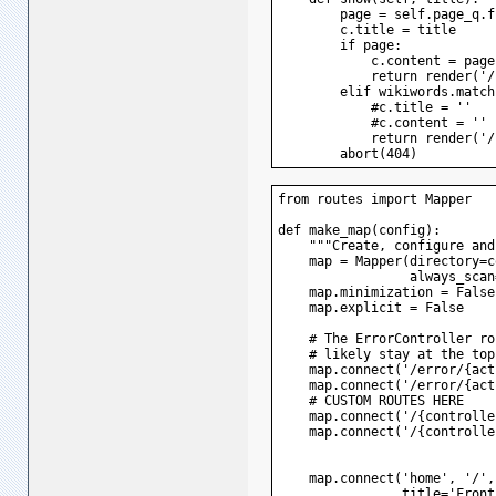
        page = self.page_q.f
        c.title = title
        if page:
            c.content = page
            return render('/
        elif wikiwords.match
            #c.title = ''
            #c.content = ''
            return render('/
        abort(404)
from routes import Mapper
def make_map(config):
    """Create, configure and
    map = Mapper(directory=c
                 always_scan
    map.minimization = False
    map.explicit = False
    # The ErrorController ro
    # likely stay at the top
    map.connect('/error/{act
    map.connect('/error/{act
    # CUSTOM ROUTES HERE
    map.connect('/{controlle
    map.connect('/{controlle
    map.connect('home', '/',
                title='Front