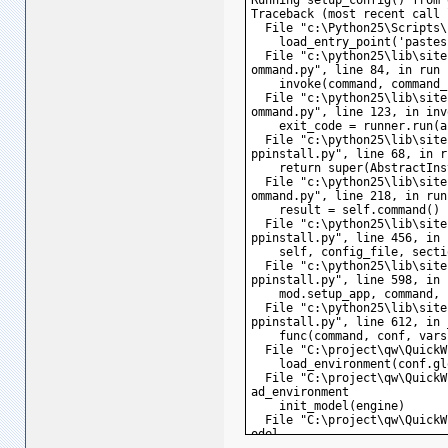
Running setup_config() from 
Traceback (most recent call 
  File "c:\Python25\Scripts\
    load_entry_point('pastes
  File "c:\python25\lib\site
ommand.py", line 84, in run
    invoke(command, command_
  File "c:\python25\lib\site
ommand.py", line 123, in inv
    exit_code = runner.run(a
  File "c:\python25\lib\site
ppinstall.py", line 68, in r
    return super(AbstractIns
  File "c:\python25\lib\site
ommand.py", line 218, in run
    result = self.command()
  File "c:\python25\lib\site
ppinstall.py", line 456, in 
    self, config_file, secti
  File "c:\python25\lib\site
ppinstall.py", line 598, in 
    mod.setup_app, command, 
  File "c:\python25\lib\site
ppinstall.py", line 612, in 
    func(command, conf, vars
  File "C:\project\qw\QuickW
    load_environment(conf.gl
  File "C:\project\qw\QuickW
ad_environment
    init_model(engine)
  File "C:\project\qw\QuickW
odel