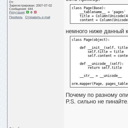
От:
Зарегистрирован: 2007-07-02
class Page(Base):
Сообщения: 444
    __tablename__ = 'pages'
Репутация
:
0
    title = Column(Unicode(4
Профиль
Отправить e-mail
    content = Column(Unicode
немного ниже данный к
class Page(object):
    def __init__(self, title
        self.title = title
        self.content = conte
    def __unicode__(self):
        return self.title
    __str__ = __unicode__
orm.mapper(Page, pages_table
Почему по разному оп
P.S. сильно не пинайт