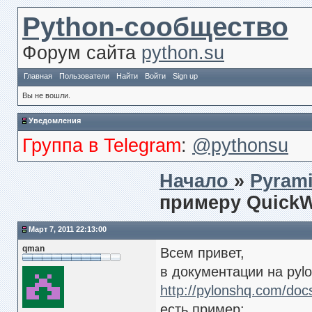
Python-сообщество
Форум сайта
python.su
Главная
Пользователи
Найти
Войти
Sign up
Вы не вошли.
Уведомления
Группа в Telegram
:
@pythonsu
Начало
»
Pyrami
примеру QuickW
Март 7, 2011 22:13:00
qman
Всем привет,
в документации на pyl
http://pylonshq.com/docs
есть пример: