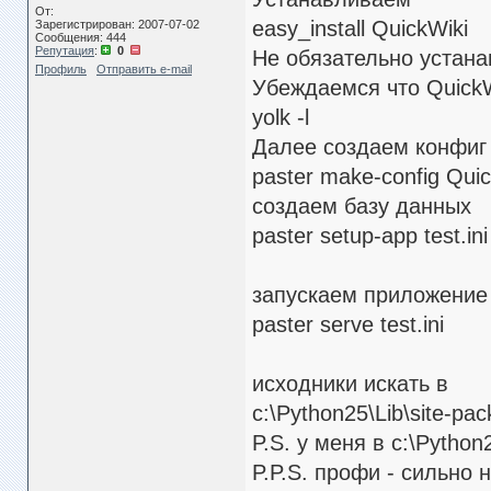
От:
easy_install QuickWiki
Зарегистрирован: 2007-07-02
Сообщения: 444
Репутация
:
0
Не обязательно устана
Профиль
Отправить e-mail
Убеждаемся что QuickW
yolk -l
Далее создаем конфиг
paster make-config Quick
создаем базу данных
paster setup-app test.ini
запускаем приложение
paster serve test.ini
исходники искать в
c:\Python25\Lib\site-pa
P.S. у меня в c:\Python
P.P.S. профи - сильно 