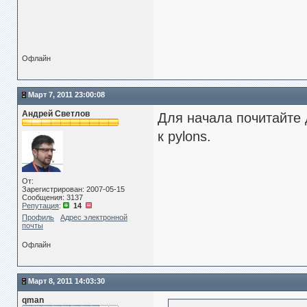
    meta.metadata.bind = eng
AttributeError: 'module' obj
Офлайн
Март 7, 2011 23:00:08
Андрей Светлов
Для начала почитайте 
к pylons.
От:
Зарегистрирован: 2007-05-15
Сообщения: 3137
Репутация
:
14
Профиль
Адрес электронной
почты
Офлайн
Март 8, 2011 14:03:30
qman