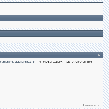
#1
ulcarduner/z3ctutorial/index.html,
но получил ошибку: TALError: Unrecognized
Пожаловаться