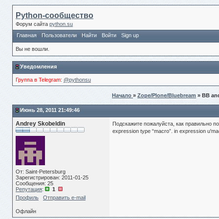
Python-сообщество
Форум сайта
python.su
Главная
Пользователи
Найти
Войти
Sign up
Вы не вошли.
Уведомления
Группа в Telegram
:
@pythonsu
Начало
»
Zope/Plone/Bluebream
» BB an
Июнь 28, 2011 21:49:46
Andrey Skobeldin
Подскажите пожалуйста, как правильно по
expression type “macro”. in expression u'macr
От: Saint-Petersburg
Зарегистрирован: 2011-01-25
Сообщения: 25
Репутация
:
1
Профиль
Отправить e-mail
Офлайн