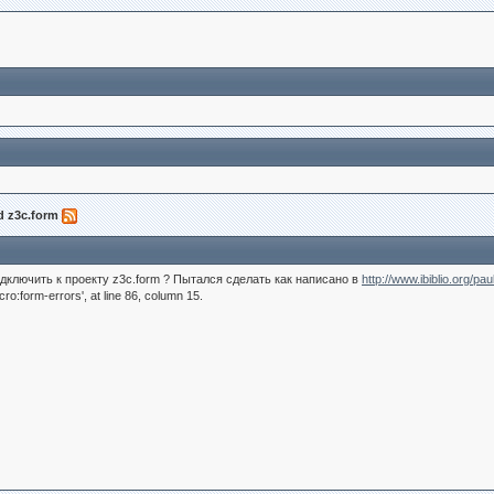
d z3c.form
дключить к проекту z3c.form ? Пытался сделать как написано в
http://www.ibiblio.org/pa
o:form-errors', at line 86, column 15.