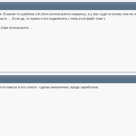
ли. В каком-то шаблоне z3c.form используются макросы, а у вас судя по всему они не 
acro … Если да, то нужно и его подключить ( meta.zcml файл тоже ).
а Zope используете …
ся пакеты в ice.control - сделал аналогично, вроде заработало.