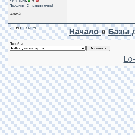
Репутация
:
0
Профиль
Отправить e-mail
Офлайн
← Сtrl
1
2
3
4
Ctrl →
Начало
»
Базы 
Перейти
Lo-