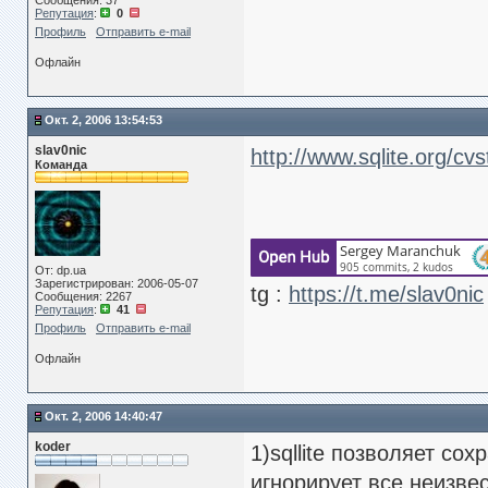
Сообщения: 37
Репутация
:
0
Профиль
Отправить e-mail
Офлайн
Окт. 2, 2006 13:54:53
slav0nic
http://www.sqlite.org/c
Команда
От: dp.ua
Зарегистрирован: 2006-05-07
tg :
https://t.me/slav0nic
Сообщения: 2267
Репутация
:
41
Профиль
Отправить e-mail
Офлайн
Окт. 2, 2006 14:40:47
koder
1)sqllite позволяет со
игнорирует все неизве