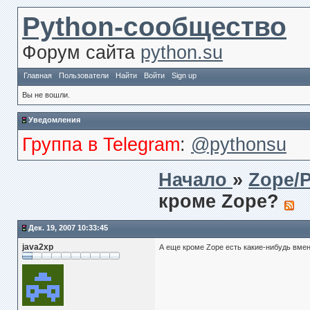
Python-сообщество
Форум сайта
python.su
Главная
Пользователи
Найти
Войти
Sign up
Вы не вошли.
Уведомления
Группа в Telegram
:
@pythonsu
Начало
»
Zope/
кроме Zope?
Дек. 19, 2007 10:33:45
java2xp
А еще кроме Zope есть какие-нибудь вм