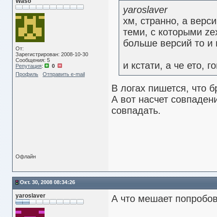
Waso
yaroslaver
хм, странно, а верс
теми, с которыми ze
больше версий то и
От:
Зарегистрирован: 2008-10-30
Сообщения: 5
и кстати, а че ето, 
Репутация
:
0
Профиль
Отправить e-mail
В логах пишется, что б
А вот насчет совпаде
совпадать.
Офлайн
Окт. 30, 2008 08:34:26
yaroslaver
А что мешает попробов