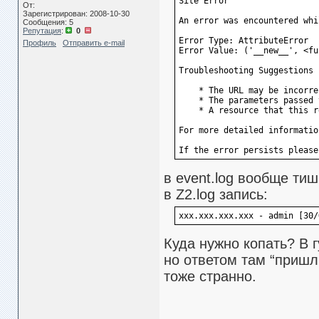
Site Error
От:
Зарегистрирован: 2008-10-30
An error was encountered whi
Сообщения: 5
Репутация
:
0
Error Type: AttributeError
Профиль
Отправить e-mail
Error Value: ('__new__', <fu
Troubleshooting Suggestions
    * The URL may be incorre
    * The parameters passed 
    * A resource that this r
For more detailed informatio
If the error persists please
в event.log вообще тиш
в Z2.log запись:
xxx.xxx.xxx.xxx - admin [30/
Куда нужно копать? В 
но ответом там “пришл
тоже странно.