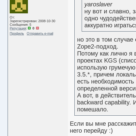
yaroslaver
ну вот и славно, 
одно чудодействе
От:
Зарегистрирован: 2008-10-30
аккуратно игратьс
Сообщения: 5
Репутация
:
0
Профиль
Отправить e-mail
но это в том случае
Zope2-подход.
Потому как лично я 
проектах KGS (спис
использую грумечую 
3.5.*, причем локал
есть необходимость 
определенной версии
А вот, в действител
backward capability.
помешало.
Если вы мне расскажите
него перейду :)