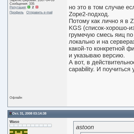
Зарегистрирован: 2007-04-09
Сообщения: 335
но это в том случае ес
Репутация
:
2
Профиль
Отправить e-mail
Zope2-подход.
Потому как лично я в 
KGS (список-хорошо-и
грумечую смесь яиц по 
локально и на сервера
какой-то конкретной ф
и указываю версию.
А вот, в действительн
capability. И поучитьс
Офлайн
Окт. 31, 2008 03:14:38
Waso
astoon