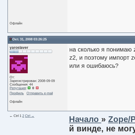
Офлайн
Окт. 31, 2008 03:26:25
yaroslaver
на сколько я понимаю 
z2, и поэтому импорт z
или я ошибаюсь?
От:
Зарегистрирован: 2008-09-09
Сообщения: 44
Репутация
:
0
Профиль
Отправить e-mail
Офлайн
← Сtrl
1
2
Ctrl →
Начало
»
Zope/
й винде, не мог