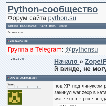
Python-сообщество
Форум сайта
python.su
Главная
Пользователи
Найти
Войти
Sign up
Вы не вошли.
Уведомления
Группа в Telegram
:
@pythonsu
← Сtrl
1
2
Ctrl →
Начало
»
Zope/
й винде, не мо
Окт. 30, 2008 05:51:14
Waso
под XP, под линуксом р
закинул war.zexp в ката
war.zexp в строке ввод