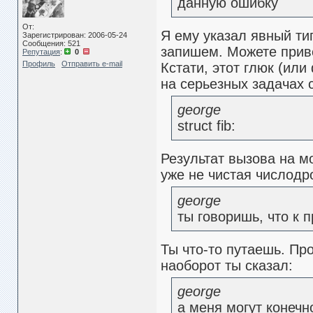
данную ошибку
От:
Я ему указал явный ти
Зарегистрирован: 2006-05-24
Сообщения: 521
запишем. Можете приве
Репутация
:
0
Профиль
Отправить e-mail
Кстати, этот глюк (ил
на серьезных задачах 
george
struct fib:
Результат вызова на мо
уже не чистая числодр
george
ты говоришь, что к 
Ты что-то путаешь. Про
наоборот ты сказал:
george
а меня могут конечно