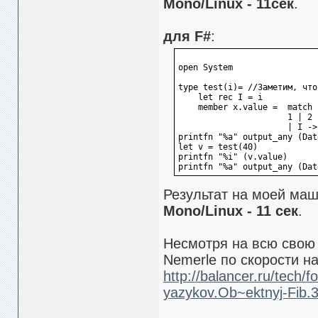
Mono/Linux - 11сек
.
для F#
:
open System
type test(i)= //Заметим, что
    let rec I = i   
    member x.value =  match 
                      1 | 2 
                      | I ->
printfn "%a" output_any (Dat
let v = test(40)
printfn "%i" (v.value)
printfn "%a" output_any (Dat
Результат на моей ма
Mono/Linux - 11 сек
.
Несмотря на всю свою 
Nemerle по скорости н
http://balancer.ru/tech/
yazykov.Ob~ektnyj-Fib.