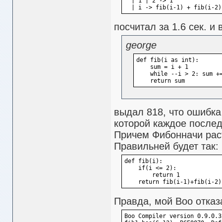
  | 1 | 2 -> 1  
  | i -> fib(i-1) + fib(i-2)
посчитал за 1.6 сек. и
george
def fib(i as int):   
    sum = i + 1   
    while --i > 2: sum +
    return sum
выдал 818, что ошибка
которой каждое после
Причем Фибонначи раст
Правильней будет так:
def fib(i):   
    if(i <= 2):
        return 1 
    return fib(i-1)+fib(i-2)
Правда, мой Воо отказа
Boo Compiler version 0.9.0.3