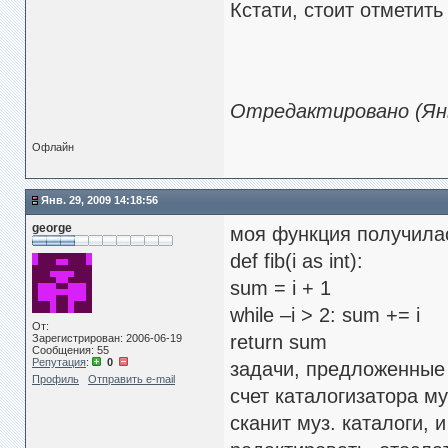
Кстати, стоит отметит
Отредактировано (Янв.
Офлайн
Янв. 29, 2009 14:18:56
george
моя функция получилас
def fib(i as int):
sum = i + 1
while –i > 2: sum += i
От:
return sum
Зарегистрирован: 2006-06-19
Сообщения: 55
Репутация
:
0
задачи, предложенные 
Профиль
Отправить e-mail
счет каталогизатора му
сканит муз. каталоги, 