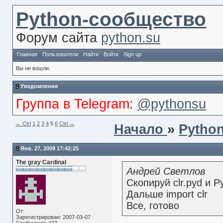
Python-сообщество
Форум сайта
python.su
Главная
Пользователи
Найти
Войти
Sign up
Вы не вошли.
Уведомления
Группа в Telegram
:
@pythonsu
← Сtrl
1
2
3
4
5
6
Ctrl →
Начало
»
Python
Янв. 27, 2009 17:42:25
The gray Cardinal
Андрей Светлов
Скопируй clr.pyd и P
Дальше import clr
Все, готово
От:
Зарегистрирован: 2007-03-07