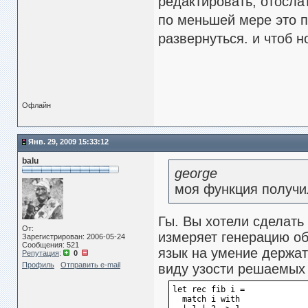
редактировать, отослат
по меньшей мере это п
развернуться. и чтоб н
Офлайн
Янв. 29, 2009 15:33:12
balu
george
моя функция получил
Гы. Вы хотели сделать
От:
измеряет генерацию об
Зарегистрирован: 2006-05-24
Сообщения: 521
язык на умение держат
Репутация
:
0
Профиль
Отправить e-mail
виду узости решаемых з
let rec fib i =  
  match i with 