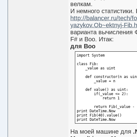
велкам.
И немного статистики. 
http://balancer.ru/tech/
yazykov.Ob~ektnyj-Fib.h
варианта вычисления Ф
F# и Воо. Итак:
для Boo
import System
class Fib:
    _value as uint
    def constructor(n as uin
        _value = n
    def value() as uint:
        if(_value <= 2):
            return 1
        return Fib(_value - 
print DateTime.Now
print Fib(40).value()
print DateTime.Now
На моей машине для
.