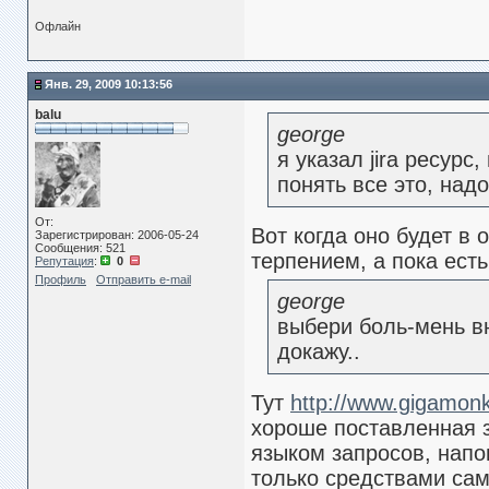
Офлайн
Янв. 29, 2009 10:13:56
balu
george
я указал jira ресурс
понять все это, над
От:
Вот когда оно будет в
Зарегистрирован: 2006-05-24
Сообщения: 521
терпением, а пока есть
Репутация
:
0
Профиль
Отправить e-mail
george
выбери боль-мень вн
докажу..
Тут
http://www.gigamonk
хороше поставленная з
языком запросов, нап
только средствами само