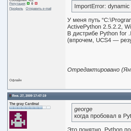
Сообщения: 422
Репутация
:
0
ImportError: dynamic m
Профиль
Отправить e-mail
У меня путь “C:\Program
ActivePython 2.5.2.2, 
В дистрибе Python for
(впрочем, UCS4 — резу
Отредактировано (Янв.
Офлайн
Янв. 27, 2009 17:47:19
The gray Cardinal
george
когда пробовал в Py
Это понятно, Python по