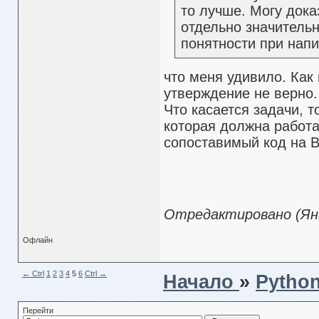
то лучше. Могу дока
отдельно значительн
понятности при нап
что меня удивило. Как
утверждение не верно.
Что касается задачи, 
которая должна работа
сопоставимый код на В
Отредактировано (Янв.
Офлайн
← Сtrl
1
2
3
4
5
6
Ctrl →
Начало
»
Python
Перейти