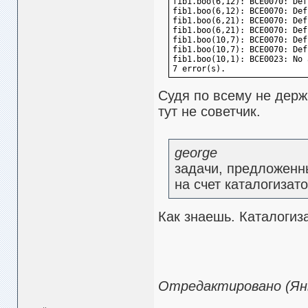
fib1.boo(6,12): BCE0070: Def
fib1.boo(6,12): BCE0070: Def
fib1.boo(6,21): BCE0070: Def
fib1.boo(6,21): BCE0070: Def
fib1.boo(10,7): BCE0070: Def
fib1.boo(10,7): BCE0070: Def
fib1.boo(10,1): BCE0023: No 
7 error(s).
Судя по всему не держи
тут не советчик.
george
задачи, предложенны
на счет каталогизат
Как знаешь. Каталогиза
Отредактировано (Янв.