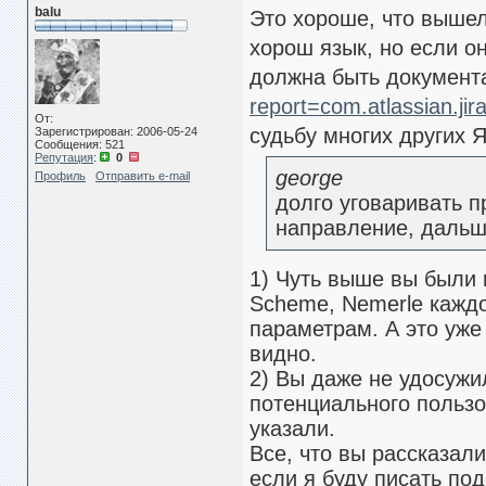
balu
Это хороше, что вышел
хорош язык, но если о
должна быть документ
report=com.atlassian.jir
От:
судьбу многих других 
Зарегистрирован: 2006-05-24
Сообщения: 521
Репутация
:
0
george
Профиль
Отправить e-mail
долго уговаривать п
направление, дальш
1) Чуть выше вы были 
Scheme, Nemerle каждо
параметрам. А это уже
видно.
2) Вы даже не удосуж
потенциального пользо
указали.
Все, что вы рассказали
если я буду писать под