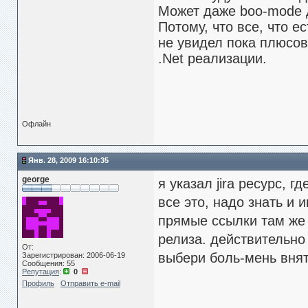
Может даже boo-mode д
Потому, что все, что е
не увидел пока плюсов
.Net реализации.
Офлайн
Янв. 28, 2009 16:10:35
george
я указал jira ресурс, 
все это, надо знать и 
прямые ссылки там же
релиза. действительно 
От:
выбери боль-мень внят
Зарегистрирован: 2006-06-19
Сообщения: 55
Репутация
:
0
Профиль
Отправить e-mail