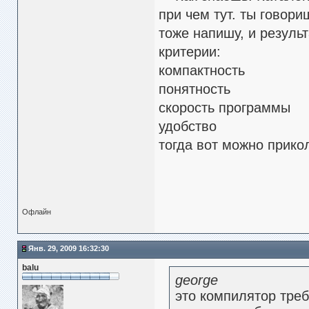
при чем тут. ты говори
тоже напишу, и результ
критерии:
компактность
понятность
скорость программы
удобство
тогда вот можно прикол
Офлайн
Янв. 29, 2009 16:32:30
balu
george
это компилятор тре