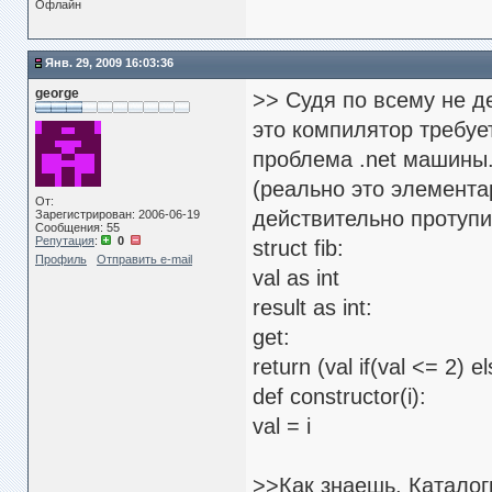
Офлайн
Янв. 29, 2009 16:03:36
george
>> Судя по всему не д
это компилятор требуе
проблема .net машины.
(реально это элемента
От:
действительно протупил
Зарегистрирован: 2006-06-19
Сообщения: 55
Репутация
:
0
struct fib:
Профиль
Отправить e-mail
val as int
result as int:
get:
return (val if(val <= 2) el
def constructor(i):
val = i
>>Как знаешь. Каталог