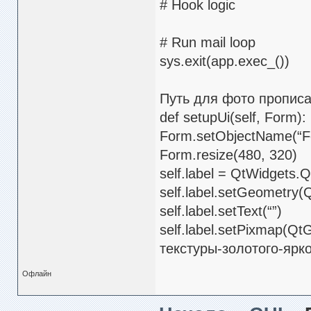
# Hook logic
# Run mail loop
sys.exit(app.exec_())
Путь для фото прописа
def setupUi(self, Form):
Form.setObjectName(“F
Form.resize(480, 320)
self.label = QtWidgets.
self.label.setGeometry(
self.label.setText(“”)
self.label.setPixmap(Q
текстуры-золотого-ярко
Офлайн