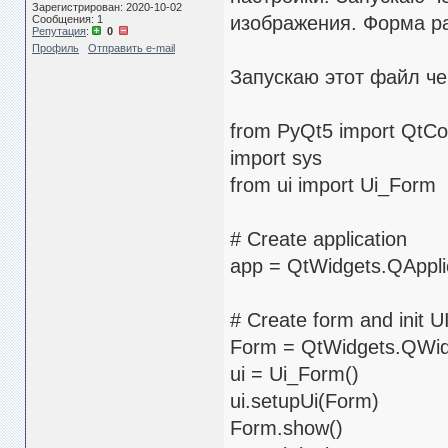
Зарегистрирован: 2020-10-02
изображения. Форма ра
Сообщения: 1
Репутация
:
0
Профиль
Отправить e-mail
Запускаю этот файл ч
from PyQt5 import QtCo
import sys
from ui import Ui_Form
# Create application
app = QtWidgets.QApplic
# Create form and init U
Form = QtWidgets.QWid
ui = Ui_Form()
ui.setupUi(Form)
Form.show()