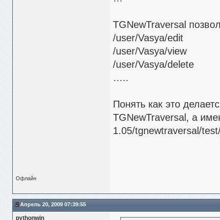
TGNewTraversal позвол
/user/Vasya/edit
/user/Vasya/view
/user/Vasya/delete
…..
Понять как это делает
TGNewTraversal, а име
1.05/tgnewtraversal/test
Офлайн
Апрель 20, 2009 07:39:55
pythonwin