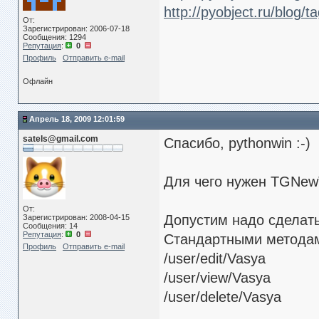
http://pyobject.ru/blog/t
От:
Зарегистрирован: 2006-07-18
Сообщения: 1294
Репутация
:
0
Профиль
Отправить e-mail
Офлайн
Апрель 18, 2009 12:01:59
satels@gmail.com
Спасибо, pythonwin :-)
Для чего нужен TGNewT
От:
Допустим надо сделать
Зарегистрирован: 2008-04-15
Сообщения: 14
Репутация
:
0
Стандартными методам
Профиль
Отправить e-mail
/user/edit/Vasya
/user/view/Vasya
/user/delete/Vasya
…