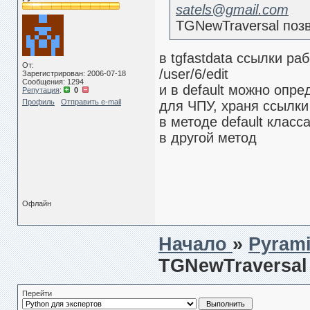
satels@gmail.com
TGNewTraversal позв
в tgfastdata ссылки ра
От:
/user/6/edit
Зарегистрирован: 2006-07-18
Сообщения: 1294
и в default можно опре
Репутация
:
0
Профиль
Отправить e-mail
для ЧПУ, храня ссылки
в методе default клас
в другой метод
Офлайн
Начало
»
Pyrami
TGNewTraversal 
Перейти