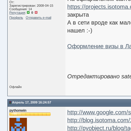
От:
https://projects.isotoma
Зарегистрирован: 2008-04-15
Сообщения: 14
Репутация
:
0
закрыта
Профиль
Отправить e-mail
А в сети вроде как ма
нашел :-)
Оформление визы в Л
Отредактировано satel
Офлайн
Апрель 17, 2009 16:24:57
pythonwin
http://www.google.com
http://blog.isotoma.com
http://pyobject.ru/blog/t