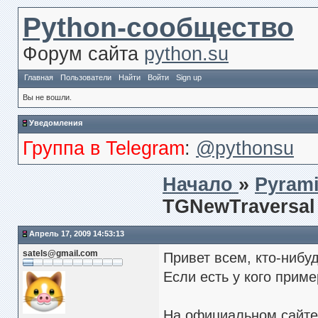
Python-сообщество
Форум сайта
python.su
Главная
Пользователи
Найти
Войти
Sign up
Вы не вошли.
Уведомления
Группа в Telegram
:
@pythonsu
Начало
»
Pyrami
TGNewTraversal 
Апрель 17, 2009 14:53:13
satels@gmail.com
Привет всем, кто-нибуд
Если есть у кого прим
На официальном сайте