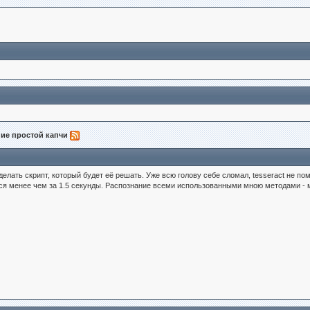
ние простой капчи
делать скрипт, который будет её решать. Уже всю голову себе сломал, tesseract не п
ься менее чем за 1.5 секунды. Распознание всеми использованными мною методами - 