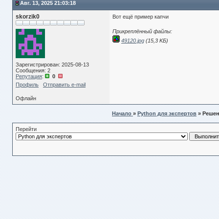
Авг. 13, 2025 21:03:18
skorzik0
Вот ещё пример капчи
Прикреплённый файлы:
49120.jpg
(15,3 KБ)
Зарегистрирован: 2025-08-13
Сообщения: 2
Репутация
:
0
Профиль
Отправить e-mail
Офлайн
Начало
»
Python для экспертов
» Решен
Перейти