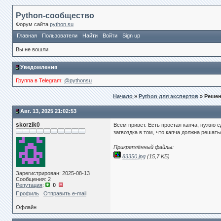
Python-сообщество
Форум сайта
python.su
Главная
Пользователи
Найти
Войти
Sign up
Вы не вошли.
Уведомления
Группа в Telegram
:
@pythonsu
Начало
»
Python для экспертов
» Реше
Авг. 13, 2025 21:02:53
skorzik0
Всем привет. Есть простая капча, нужно с
загвоздка в том, что капча должна решат
Прикреплённый файлы:
83350.jpg
(15,7 KБ)
Зарегистрирован: 2025-08-13
Сообщения: 2
Репутация
:
0
Профиль
Отправить e-mail
Офлайн