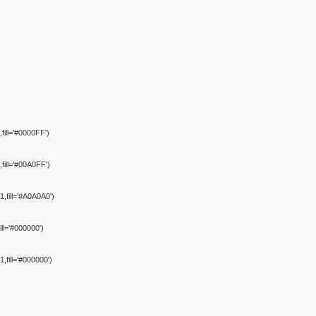
fill='#0000FF')
fill='#00A0FF')
,fill='#A0A0A0')
ill='#000000')
,fill='#000000')