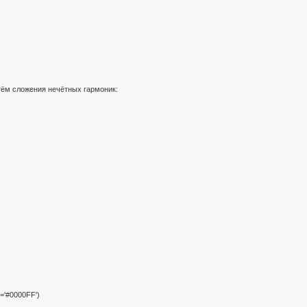
тём сложения нечётных гармоник:
l='#0000FF')