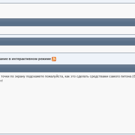
вание в интерактивном режиме
точки по экрану подскажете пожалуйста, как это сделать средствами самого питона (б
т!