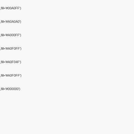
fill='#00A0FF')
fill='#A0A0A0')
fill='#A000FF')
fill='#A0F0FF')
fill='#A0F04F')
fill='#A0F0FF')
fill='#000000')