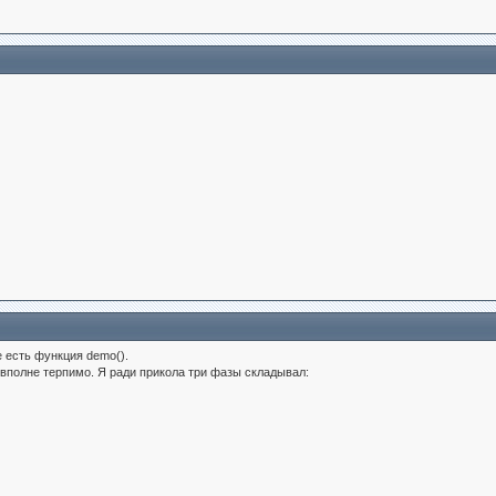
е есть функция demo().
вполне терпимо. Я ради прикола три фазы складывал: