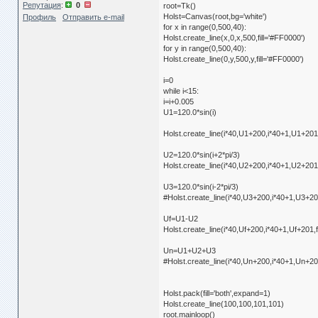
Репутация
:
0
root=Tk()
Holst=Canvas(root,bg='white')
Профиль
Отправить e-mail
for x in range(0,500,40):
Holst.create_line(x,0,x,500,fill='#FF0000')
for y in range(0,500,40):
Holst.create_line(0,y,500,y,fill='#FF0000')
i=0
while i<15:
i=i+0.005
U1=120.0*sin(i)
Holst.create_line(i*40,U1+200,i*40+1,U1+201,
U2=120.0*sin(i+2*pi/3)
Holst.create_line(i*40,U2+200,i*40+1,U2+201,
U3=120.0*sin(i-2*pi/3)
#Holst.create_line(i*40,U3+200,i*40+1,U3+201
Uf=U1-U2
Holst.create_line(i*40,Uf+200,i*40+1,Uf+201,f
Un=U1+U2+U3
#Holst.create_line(i*40,Un+200,i*40+1,Un+201
Holst.pack(fill='both',expand=1)
Holst.create_line(100,100,101,101)
root.mainloop()