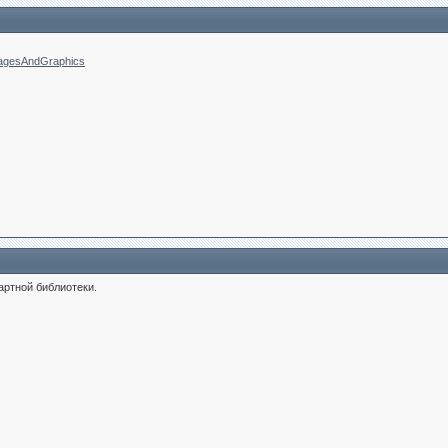
ImagesAndGraphics
артной библиотеки.