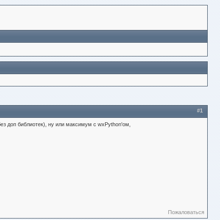
#1
ез доп библиотек), ну или максимум с wxPython'ом,
Пожаловаться