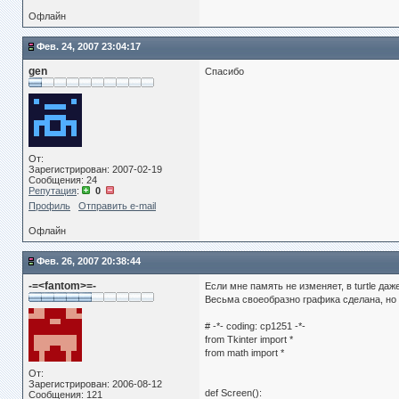
Офлайн
Фев. 24, 2007 23:04:17
gen
Спасибо
От:
Зарегистрирован: 2007-02-19
Сообщения: 24
Репутация
:
0
Профиль
Отправить e-mail
Офлайн
Фев. 26, 2007 20:38:44
-=<fantom>=-
Если мне память не изменяет, в turtle даж
Весьма своеобразно графика сделана, но 
# -*- coding: cp1251 -*-
from Tkinter import *
from math import *
От:
Зарегистрирован: 2006-08-12
def Screen():
Сообщения: 121