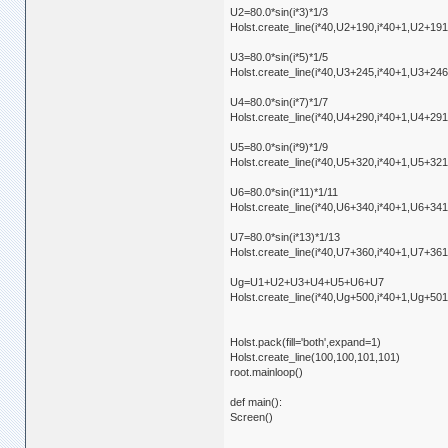
U2=80.0*sin(i*3)*1/3
Holst.create_line(i*40,U2+190,i*40+1,U2+191,
U3=80.0*sin(i*5)*1/5
Holst.create_line(i*40,U3+245,i*40+1,U3+246,
U4=80.0*sin(i*7)*1/7
Holst.create_line(i*40,U4+290,i*40+1,U4+291,
U5=80.0*sin(i*9)*1/9
Holst.create_line(i*40,U5+320,i*40+1,U5+321,
U6=80.0*sin(i*11)*1/11
Holst.create_line(i*40,U6+340,i*40+1,U6+341,
U7=80.0*sin(i*13)*1/13
Holst.create_line(i*40,U7+360,i*40+1,U7+361,
Ug=U1+U2+U3+U4+U5+U6+U7
Holst.create_line(i*40,Ug+500,i*40+1,Ug+501,
Holst.pack(fill='both',expand=1)
Holst.create_line(100,100,101,101)
root.mainloop()
def main():
Screen()