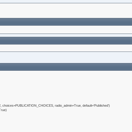
32, choices=PUBLICATION_CHOICES, radio_admin=True, default='Published')
True)