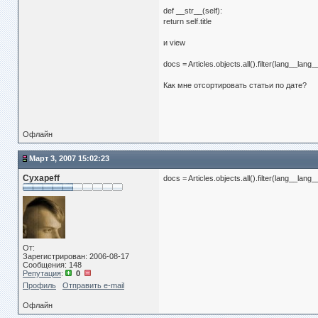
def __str__(self):
return self.title
и view
docs = Articles.objects.all().filter(lang__l
Как мне отсортировать статьи по дате?
Офлайн
Март 3, 2007 15:02:23
Cyxapeff
docs = Articles.objects.all().filter(lang__l
От:
Зарегистрирован: 2006-08-17
Сообщения: 148
Репутация
:
0
Профиль
Отправить e-mail
Офлайн