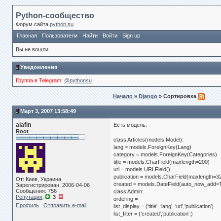
Python-сообщество
Форум сайта
python.su
Главная
Пользователи
Найти
Войти
Sign up
Вы не вошли.
Уведомления
Группа в Telegram
:
@pythonsu
Начало
»
Django
» Сортировка
Март 3, 2007 13:58:49
alafin
Есть модель:
Root
class Articles(models.Model):
lang = models.ForeignKey(Lang)
category = models.ForeignKey(Categories)
title = models.CharField(maxlength=200)
url = models.URLField()
publication = models.CharField(maxlength=
От: Киев, Украина
created = models.DateField(auto_now_add=
Зарегистрирован: 2006-04-06
Сообщения: 756
class Admin:
Репутация
:
3
ordering =
Профиль
Отправить e-mail
list_display = ('title', ‘lang’, ‘url’,'publication')
list_filter = ('created','publication',)