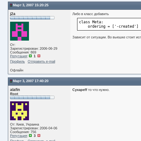
Март 3, 2007 15:20:25
j2a
Либо в класс добавить
class Meta:
    ordering = ['-created']
Зависит от ситуации. Во вьюшке стоит исп
От:
Зарегистрирован: 2006-06-29
Сообщения: 869
Репутация
:
1
Профиль
Отправить e-mail
Офлайн
Март 3, 2007 17:40:20
alafin
Cyxapeff
то что нужно.
Root
От: Киев, Украина
Зарегистрирован: 2006-04-06
Сообщения: 756
Репутация
:
3