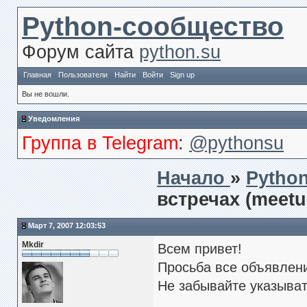
Python-сообщество
Форум сайта
python.su
Главная
Пользователи
Найти
Войти
Sign up
Вы не вошли.
Уведомления
Группа в Telegram
:
@pythonsu
Начало
»
Pytho
встречах (meet
Март 7, 2007 12:03:53
Mkdir
Всем привет!
Просьба все объявлени
Не забывайте указывать