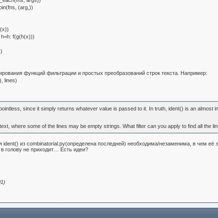
l_each(fns, args))
in(fns, (arg,))
(x))
h=h: f(g(h(x)))
)
ирования функций фильтрации и простых преобразований строк текста. Например:
, lines)
intless, since it simply returns whatever value is passed to it. In truth, ident() is an almost i
text, where some of the lines may be empty strings. What filter can you apply to find all the lin
 ident() из combinatorial.py(определена последней) необходима/незаменима, в чем её 
 в голову не приходит… Есть идеи?
1)