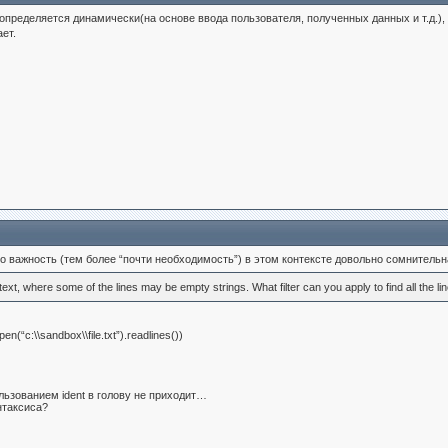
определяется динамически(на основе ввода пользователя, полученных данных и т.д.),
ает.
о важность (тем более “почти необходимость”) в этом контексте довольно сомнительна
text, where some of the lines may be empty strings. What filter can you apply to find all the lin
pen(“c:\\sandbox\\file.txt”).readlines())
льзованием ident в голову не приходит…
интаксиса?