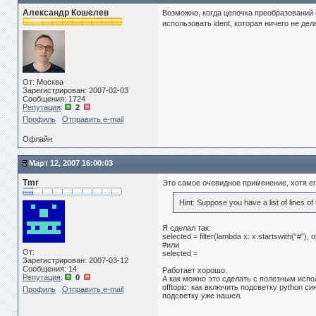
Александр Кошелев
Возможно, когда цепочка преобразований 
использовать ident, которая ничего не дел
От: Москва
Зарегистрирован: 2007-02-03
Сообщения: 1724
Репутация
:
2
Профиль
Отправить e-mail
Офлайн
Март 12, 2007 16:00:03
Tmr
Это самое очевидное применение, хотя ег
Hint: Suppose you have a list of lines of 
Я сделал так:
selected = filter(lambda x: x.startswith(“#”), o
#или
От:
selected =
Зарегистрирован: 2007-03-12
Сообщения: 14
Работает хорошо.
Репутация
:
0
А как можно это сделать с полезным испо
offtopic: как включить подсветку python с
Профиль
Отправить e-mail
подсветку уже нашел.