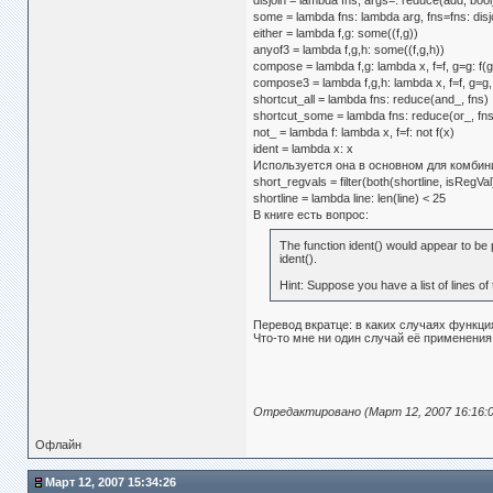
disjoin = lambda fns, args=: reduce(add, boo
some = lambda fns: lambda arg, fns=fns: disjo
either = lambda f,g: some((f,g))
anyof3 = lambda f,g,h: some((f,g,h))
compose = lambda f,g: lambda x, f=f, g=g: f(g
compose3 = lambda f,g,h: lambda x, f=f, g=g, 
shortcut_all = lambda fns: reduce(and_, fns)
shortcut_some = lambda fns: reduce(or_, fns
not_ = lambda f: lambda x, f=f: not f(x)
ident = lambda x: x
Используется она в основном для комбин
short_regvals = filter(both(shortline, isRegVal)
shortline = lambda line: len(line) < 25
В книге есть вопрос:
The function ident() would appear to be po
ident().
Hint: Suppose you have a list of lines of 
Перевод вкратце: в каких случаях функция
Что-то мне ни один случай её применения
Отредактировано (Март 12, 2007 16:16:0
Офлайн
Март 12, 2007 15:34:26