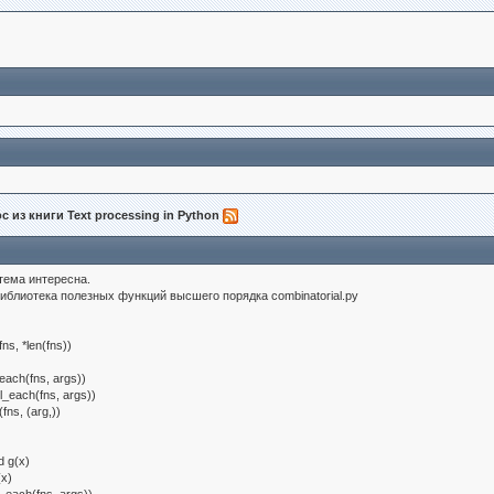
с из книги Text processing in Python
 тема интересна.
иблиотека полезных функций высшего порядка combinatorial.py
ns, *len(fns))
each(fns, args))
l_each(fns, args))
fns, (arg,))
d g(x)
(x)