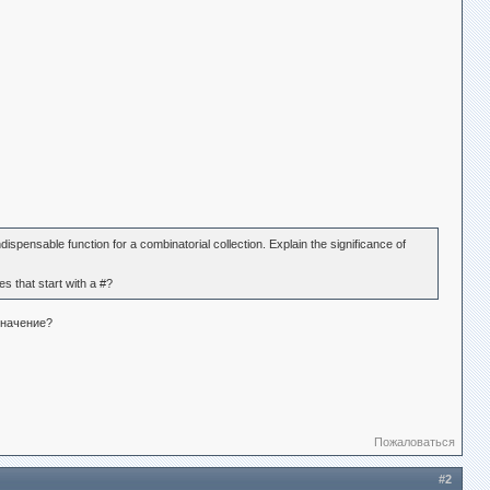
ndispensable function for a combinatorial collection. Explain the significance of
es that start with a #?
значение?
Пожаловаться
#2