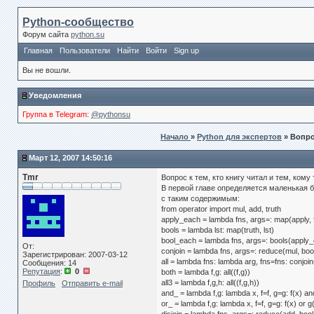
Python-сообщество
Форум сайта
python.su
Главная
Пользователи
Найти
Войти
Sign up
Вы не вошли.
Уведомления
Группа в Telegram
:
@pythonsu
Начало
»
Python для экспертов
» Вопро
Март 12, 2007 14:50:16
Tmr
Вопрос к тем, кто книгу читал и тем, кому
В первой главе определяется маленькая б
с таким содержимым:
from operator import mul, add, truth
apply_each = lambda fns, args=: map(apply, f
bools = lambda lst: map(truth, lst)
bool_each = lambda fns, args=: bools(apply_
От:
conjoin = lambda fns, args=: reduce(mul, boo
Зарегистрирован: 2007-03-12
all = lambda fns: lambda arg, fns=fns: conjoin(
Сообщения: 14
Репутация
:
0
both = lambda f,g: all((f,g))
all3 = lambda f,g,h: all((f,g,h))
Профиль
Отправить e-mail
and_ = lambda f,g: lambda x, f=f, g=g: f(x) an
or_ = lambda f,g: lambda x, f=f, g=g: f(x) or g