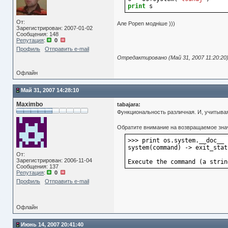
print
s
От:
Але Popen модніше )))
Зарегистрирован: 2007-01-02
Сообщения: 148
Репутация
:
0
Профиль
Отправить e-mail
Отредактировано (Май 31, 2007 11:20:20
Офлайн
Май 31, 2007 14:28:10
Maximbo
tabajara:
Функциональность различная. И, учитыва
Обратите внимание на возвращаемое зна
>>> print os.system.__doc__
system(command) -> exit_stat
От:
Зарегистрирован: 2006-11-04
Execute the command (a strin
Сообщения: 137
Репутация
:
0
Профиль
Отправить e-mail
Офлайн
Июнь 14, 2007 20:41:40