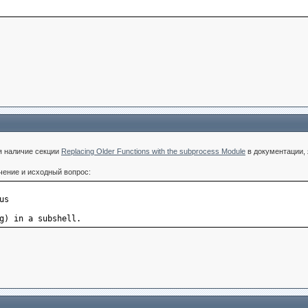
)
я наличие секции
Replacing Older Functions with the subprocess Module
в документации, 
чение и исходный вопрос:
us
g) in a subshell.