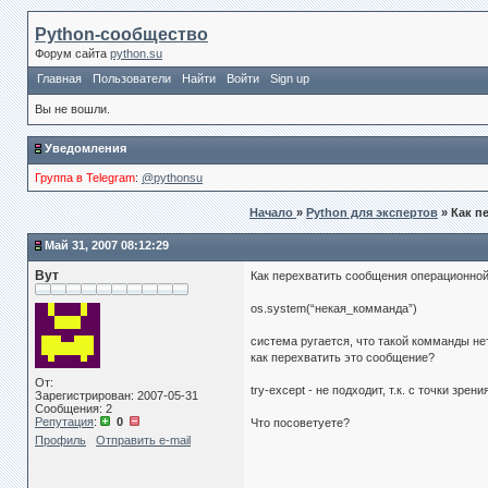
Python-сообщество
Форум сайта
python.su
Главная
Пользователи
Найти
Войти
Sign up
Вы не вошли.
Уведомления
Группа в Telegram
:
@pythonsu
Начало
»
Python для экспертов
» Как 
Май 31, 2007 08:12:29
Вут
Как перехватить сообщения операционно
os.system(“некая_комманда”)
система ругается, что такой комманды нет
как перехватить это сообщение?
От:
try-except - не подходит, т.к. с точки зр
Зарегистрирован: 2007-05-31
Сообщения: 2
Репутация
:
0
Что посоветуете?
Профиль
Отправить e-mail