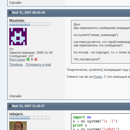
Офлайн
Май 31, 2007 08:42:46
Maximbo
Вут
Как перехватить сообщения операци
os.system(“некая_комманда”)
система ругается, что такой комманд
как перехватить это сообщение?
От:
try-except - не подходит, т.к. с точ
Зарегистрирован: 2006-11-04
Сообщения: 137
Что посоветуете?
Репутация
:
0
Профиль
Отправить e-mail
Теоретически, systems() возвращает код 
Гляньте так же на
Popen
. С его помощью м
Офлайн
Май 31, 2007 11:18:27
tabajara
import
os
s
=
os
.
system
(
"ls -l"
)
print
s
s
=
os
.
system
(
"lsdhdj"
)