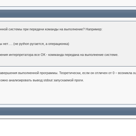
онной системы при передачи команды на выполнение? Например:
ы нет…. (не python ругается, а операционка)
ки зрения интерпретатора все ОК - комманда передана на выполнение системе.
завершения выполненной программы. Теоретически, если он отличен от 0 – возникла оши
ожно анализировать вывод stdout запускаемой проги.