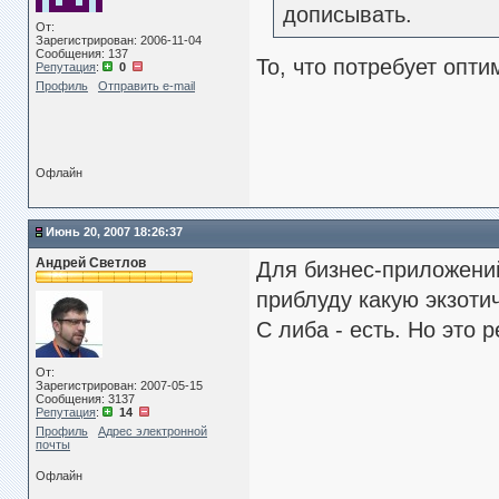
дописывать.
От:
Зарегистрирован: 2006-11-04
Сообщения: 137
То, что потребует опт
Репутация
:
0
Профиль
Отправить e-mail
Офлайн
Июнь 20, 2007 18:26:37
Андрей Светлов
Для бизнес-приложений
приблуду какую экзотич
C либа - есть. Но это 
От:
Зарегистрирован: 2007-05-15
Сообщения: 3137
Репутация
:
14
Профиль
Адрес электронной
почты
Офлайн