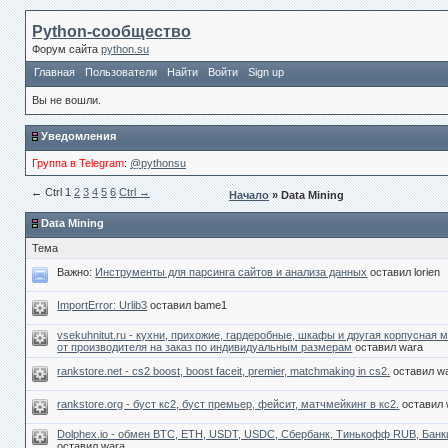
Python-сообщество
Форум сайта
python.su
Главная
Пользователи
Найти
Войти
Sign up
Вы не вошли.
Уведомления
Группа в Telegram
:
@pythonsu
← Сtrl
1
2
3
4
5
6
Ctrl →
Начало
» Data Mining
Data Mining
Тема
Важно:
Инструменты для парсинга сайтов и анализа данных
оставил lorien
ImportError: Urlib3
оставил bame1
vsekuhnitut.ru - кухни, прихожие, гардеробные, шкафы и другая корпусная 
от производителя на заказ по индивидуальным размерам
оставил wara
rankstore.net - cs2 boost, boost faceit, premier, matchmaking in cs2.
оставил w
rankstore.org - буст кс2, буст премьер, фейсит, матчмейкинг в кс2.
оставил 
Dolphex.io - обмен BTC, ETH, USDT, USDC, Сбербанк, Тинькофф RUB, Банк
оставил wara