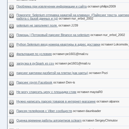
Проблема при извлечении информации и сайта
оставил philips2009
Помогите: Selenium отправка нажатий на клавишу. (Пайрсинг текста, картин
работа с базой данных и тд)
оставил nur_erbol_2002
selenium не заполняет поля.
оставил JJ39
Помощь | Потоковый парсинг Binance на selenium
оставил nur_erbol_2002
Python Selenium ввод номера квартиры в адрес доставки
оставил Lokomotiv
фильтрация по условию
оставил pe1601@mail.ru
загрузка в pySpark из csv
оставил pe1601@mail.ru
парсинг картинки разбитой на плитки (как карты)
оставил Pozi
Парсинг групп Facebook
оставил Den-is
Не могу спарсить цену с площадки стим
оставил maytaR0
Нужно написать парсер товаров в интернет-магазине
оставил alparex
Парсер телефонов с Viber сообществ
оставил daunloader
Оценка времени работы алгоритмов sclearn
оставил SergeyChmutov