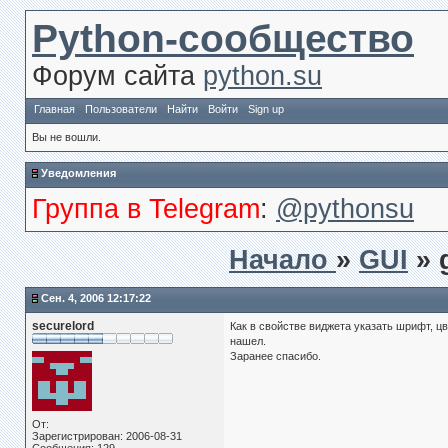
Python-сообщество
Форум сайта
python.su
Главная
Пользователи
Найти
Войти
Sign up
Вы не вошли.
Уведомления
Группа в Telegram
:
@pythonsu
Начало
»
GUI
» 
Сен. 4, 2006 12:17:22
securelord
Как в свойстве виджета указать шрифт, ц
нашел.
Заранее спасибо.
От:
Зарегистрирован: 2006-08-31