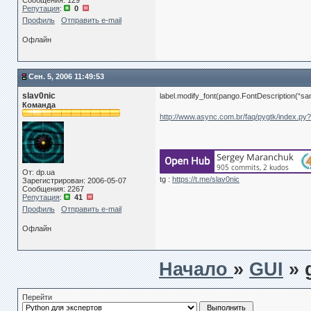
Сообщения: 129
Репутация
:
0
Профиль
Отправить e-mail
Офлайн
Сен. 5, 2006 11:49:53
slav0nic
label.modify_font(pango.FontDescription(“sa
Команда
http://www.async.com.br/faq/pygtk/index.py
От: dp.ua
tg :
https://t.me/slav0nic
Зарегистрирован: 2006-05-07
Сообщения: 2267
Репутация
:
41
Профиль
Отправить e-mail
Офлайн
Начало
»
GUI
» 
Перейти