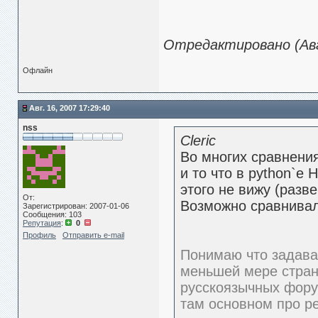
Отредактировано (Авг.
Офлайн
Авг. 16, 2007 17:29:40
nss
Cleric
Во многих сравнения
и то что в python`е 
этого не вижу (разве
От:
Возможно сравнивал
Зарегистрирован: 2007-01-06
Сообщения: 103
Репутация
:
0
Профиль
Отправить e-mail
Понимаю что задават
меньшей мере стран
русскоязычных фору
там основном про р