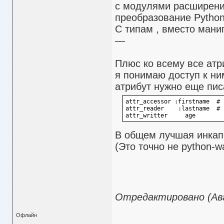
с модулями расширени
преобразование Python 
C типам , вместо мани
—
Плюс ко всему все атр
я понимаю доступ к ни
атрибут нужно еще писат
attr_accessor :firstname  # 
attr_reader    :lastname  # 
attr_writter     age        
В общем лучшая инкап
(Это точно не python-w
Отредактировано (Авг.
Офлайн