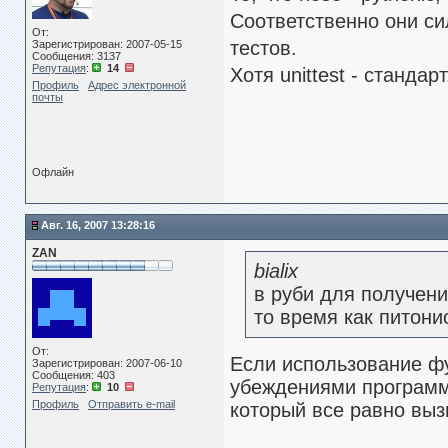
Соответственно они си
От:
тестов.
Зарегистрирован: 2007-05-15
Сообщения: 3137
Репутация
:
14
Хотя unittest - стандар
Профиль
Адрес электронной
почты
Офлайн
Авг. 16, 2007 13:28:16
ZAN
bialix
в руби для получени
то время как питони
От:
Если использование фу
Зарегистрирован: 2007-06-10
Сообщения: 403
убеждениями программис
Репутация
:
10
Профиль
Отправить e-mail
который все равно вызы