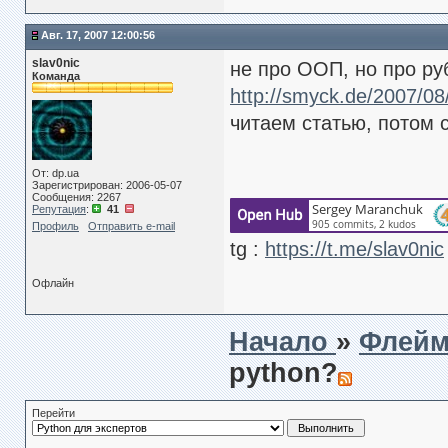
Авг. 17, 2007 12:00:56
slav0nic
не про ООП, но про ру
Команда
http://smyck.de/2007/08
читаем статью, потом
От: dp.ua
Зарегистрирован: 2006-05-07
Сообщения: 2267
Репутация
:
41
Профиль
Отправить e-mail
tg :
https://t.me/slav0nic
Офлайн
Начало
»
Флей
python?
Перейти