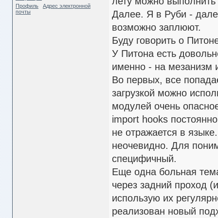
лету можно выполнить н
Профиль
Адрес электронной
почты
Далее. Я в Руби - дале
возможно заплюют.
Буду говорить о Питоне
У Питона есть довольн
именно - на мезанизм и
Во первых, все попада
загрузкой можно исполь
модулей очень опасное
import hooks постоянно
не отражается в языке
неочевидно. Для поним
специфичный.
Еще одна больная тем
через задний проход (
использую их регулярн
реализован новый подх