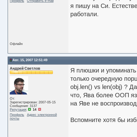
Профиль
Отправить e-mail
я пишу на Си. Естеств
работали.
Офлайн
Авг. 15, 2007 12:51:49
Андрей Светлов
Я плюшки и упоминать 
только очередную пор
obj.len() vs len(obj) ?
что, Ява более ООП яз
От:
на Яве не воспроизводя
Зарегистрирован: 2007-05-15
Сообщения: 3137
Репутация
:
14
Профиль
Адрес электронной
почты
Вспомните хотя бы изби