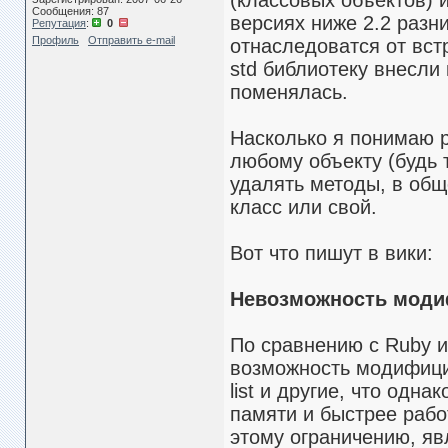
(классовых объектов) 
Сообщения: 87
версиях ниже 2.2 разн
Репутация
:
0
Профиль
Отправить e-mail
отнаследоватся от вст
std библиотеку внесли 
поменялась.
Насколько я понимаю р
любому объекту (будь 
удалять методы, в об
класс или свой.
Вот что пишут в вики:
Невозможность моди
По сравнению с Ruby и
возможность модифициро
list и другие, что одн
памяти и быстрее рабо
этому ограничению, яв