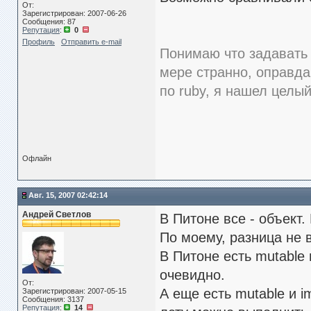
От:
Зарегистрирован: 2007-06-26
Сообщения: 87
Репутация
:
0
Профиль
Отправить e-mail
Понимаю что задавать 
мере странно, оправда
по ruby, я нашел целы
Офлайн
Авг. 15, 2007 02:42:14
Андрей Светлов
В Питоне все - объект. 
По моему, разница не в
В Питоне есть mutable и
очевидно.
От:
А еще есть mutable и i
Зарегистрирован: 2007-05-15
Сообщения: 3137
Репутация
:
14