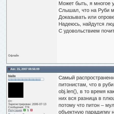
Может быть, я многое 
Слышал, что на Руби м
Доказывать или опрове
Надеюсь, найдутся люд
С удовольствием почи
Офлайн
Авг. 15, 2007 08:56:09
bialix
Самый распространенн
питонистам, что в руб
obj.len(), в то время 
них вся разница в плю
От:
потому что питон – му
Зарегистрирован: 2006-07-13
Сообщения: 774
Репутация
:
1
объектную парадигму ни