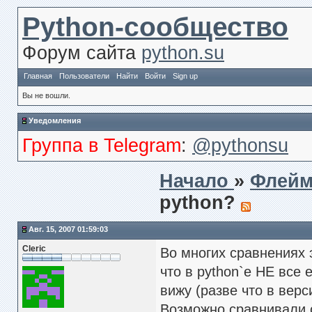
Python-сообщество
Форум сайта
python.su
Главная
Пользователи
Найти
Войти
Sign up
Вы не вошли.
Уведомления
Группа в Telegram
:
@pythonsu
Начало
»
Флей
python?
Авг. 15, 2007 01:59:03
Cleric
Во многих сравнениях 
что в python`е НЕ все 
вижу (разве что в верс
Возможно сравнивали 