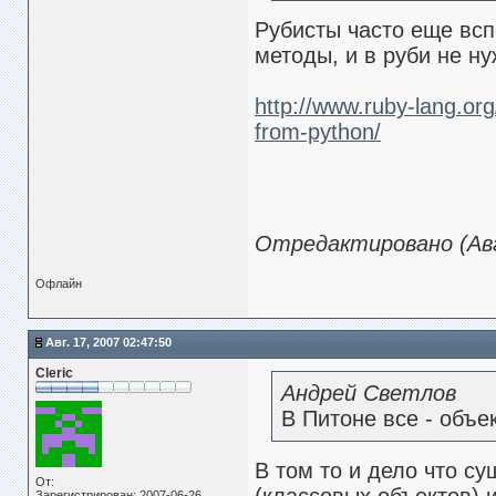
Рубисты часто еще всп
методы, и в руби не ну
http://www.ruby-lang.or
from-python/
Отредактировано (Авг.
Офлайн
Авг. 17, 2007 02:47:50
Cleric
Андрей Светлов
В Питоне все - объек
В том то и дело что с
От:
Зарегистрирован: 2007-06-26