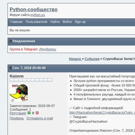
Python-сообщество
Форум сайта
python.su
Главная
Пользователи
Найти
Войти
Sign up
Вы не вошли.
Уведомления
Группа в Telegram
:
@pythonsu
Начало
»
События
» CryptoBazar Serial
Сен. 7, 2018 20:40:49
Raizenn
Приглашаем вас на масштабный полугодов
🔸 Лучшие python программисты со всего
🔸 Общий призовой фонд - более 10 000 0
🔸 2000+ разработчиков из России, Украин
🔸 4 полуфинальных раунда, каждый из ко
🔸 Финал в Гонконге: двухдневный круиз 
Зарегистрирован: 2018-09-07
✅ Сайт с подробной информацией:
Сообщения: 1
http://HackathonSerial.CryptoBazar.io/?utm
Репутация
:
0
✅ Telegram:
Профиль
Отправить e-mail
@CryptoBazarHackathon
Отредактировано Raizenn (Сен. 7, 2018 2