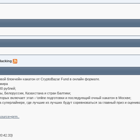
 Hacking
ой блокчейн-хакатон от CryptoBazar Fund в онлайн формате.
 мира
00 рублей;
ы, Белоруссии, Казахстана и стран Балтики;
торых включает этап ✅online подготовки и последующий очный хакатон в Москве;
на суперлайнере, где лучшие из лучших будут соревноваться за главный приз и оцен
_source=prm..
0:41:33)