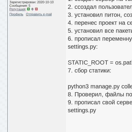
Зарегистрирован: 2020-10-10
2. cсоздал пользовател
Сообщения: 5
Репутация
:
0
3. установил питон, с
Профиль
Отправить e-mail
4. перенес проект на с
5. установил все паке
6. прописал переменн
settings.py:
STATIC_ROOT = os.path.
7. сбор статики:
python3 manage.py colle
8. Проверил, файлы по
9. прописал свой серв
settings.py