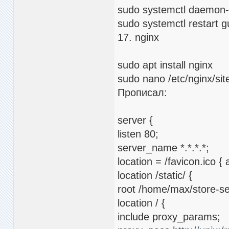
sudo systemctl daemon-
sudo systemctl restart g
17. nginx
sudo apt install nginx
sudo nano /etc/nginx/sit
Прописал:
server {
listen 80;
server_name *.*.*.*;
location = /favicon.ico {
location /static/ {
root /home/max/store-se
location / {
include proxy_params;