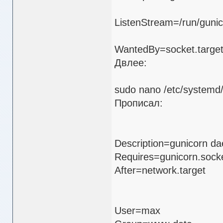
ListenStream=/run/guni
WantedBy=socket.targe
Двлее:
sudo nano /etc/systemd/
Прописал:
Description=gunicorn d
Requires=gunicorn.sock
After=network.target
User=max