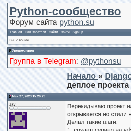
Python-сообщество
Форум сайта
python.su
Главная
Пользователи
Найти
Войти
Sign up
Вы не вошли.
Уведомления
Группа в Telegram
:
@pythonsu
Начало
»
Djang
деплое проекта
Май 27, 2023 15:29:23
Zay
Перекидываю проект 
открывается но стили
Делал такие шаги:
1. создал сервер на vds