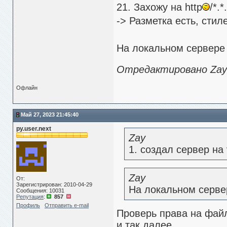
21. Захожу на http
/*.*
-> Разметка есть, стил
На локальном сервере 
Отредактировано Zay (
Офлайн
Май 27, 2023 21:45:40
py.user.next
Zay
1. создал сервер на v
Zay
От:
Зарегистрирован: 2010-04-29
На локальном сервер
Сообщения: 10031
Репутация
:
857
Профиль
Отправить e-mail
Проверь права на файл
и так далее.