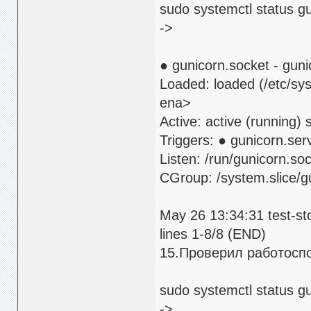
sudo systemctl status g
->
● gunicorn.socket - guni
Loaded: loaded (/etc/sy
ena>
Active: active (running)
Triggers: ● gunicorn.ser
Listen: /run/gunicorn.so
CGroup: /system.slice/g
May 26 13:34:31 test-st
lines 1-8/8 (END)
15.Проверил работоспо
sudo systemctl status g
->