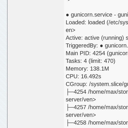
● gunicorn.service - gu
Loaded: loaded (/etc/sy
en>
Active: active (running)
TriggeredBy: ● gunicorn
Main PID: 4254 (gunicor
Tasks: 4 (limit: 470)
Memory: 138.1M
CPU: 16.492s
CGroup: /system.slice/g
├─4254 /home/max/store
server/ven>
├─4257 /home/max/store
server/ven>
├─4258 /home/max/store