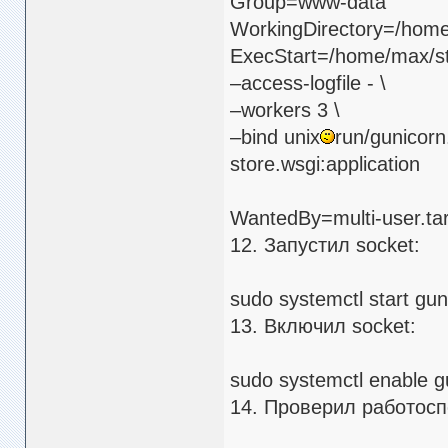
Group=www-data
WorkingDirectory=/home
ExecStart=/home/max/sto
–access-logfile - \
–workers 3 \
–bind unix
run/gunicorn
store.wsgi:application
WantedBy=multi-user.ta
12. Запустил socket:
sudo systemctl start gun
13. Включил socket:
sudo systemctl enable g
14. Проверил работосп