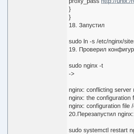
proxy_pass
http://unix:
}
}
18. Запустил
sudo ln -s /etc/nginx/sit
19. Проверил конфигу
sudo nginx -t
->
nginx: conflicting serve
nginx: the configuration 
nginx: configuration file 
20.Перезапустил nginx:
sudo systemctl restart n