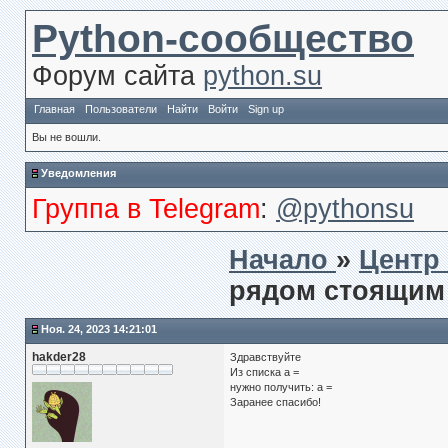
Python-сообщество
Форум сайта
python.su
Главная
Пользователи
Найти
Войти
Sign up
Вы не вошли.
Уведомления
Группа в Telegram
:
@pythonsu
Начало
»
Центр
рядом стоящим
Ноя. 24, 2023 14:21:01
hakder28
Здравствуйте
Из списка a =
нужно получить: a =
Заранее спасибо!