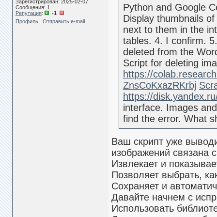
Зарегистрирован: 2025-02-07
Python and Google Col
Сообщения: 1
Репутация
:
-1
Display thumbnails of
Профиль
Отправить e-mail
next to them in the i
tables. 4. I confirm.
deleted from the Word
Script for deleting i
https://colab.resear
ZnsCoKxazRKrbj
Scr
https://disk.yandex.
interface. Images and
find the error. What sh
Ваш скрипт уже выводи
изображений связана с
Извлекает и показывае
Позволяет выбрать, ка
Сохраняет и автомати
Давайте начнем с испр
Использовать библиоте