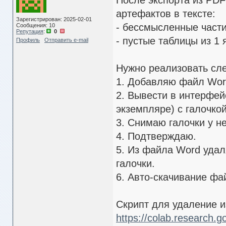
После экспорта из PDF
артефактов в тексте:
Зарегистрирован: 2025-02-01
- бессмысленные части
Сообщения: 10
Репутация
:
0
- пустые таблицы из 1 
Профиль
Отправить e-mail
Нужно реализовать сле
1. Добавляю файл Word,
2. Вывести в интерфей
экземпляре) с галочко
3. Снимаю галочки у н
4. Подтверждаю.
5. Из файла Word удал
галочки.
6. Авто-скачивание фа
Скрипт для удаление и
https://colab.research