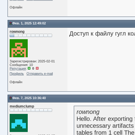
Офлайн
Фев. 1, 2025 12:49:02
rownong
Доступ к файлу гугл ко
Зарегистрирован: 2025-02-01
Сообщения: 10
Репутация
:
0
Профиль
Отправить e-mail
Офлайн
Фев. 7, 2025 10:36:40
mediumclump
rownong
Hello. After exporting
unnecessary artifacts 
tables from 1 cell Th