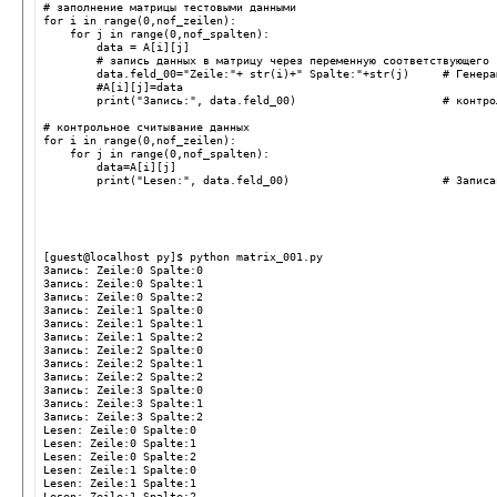
# заполнение матрицы тестовыми данными
for i in range(0,nof_zeilen):
    for j in range(0,nof_spalten):
        data = A[i][j]
        # запись данных в матрицу через переменную соответствующего 
        data.feld_00="Zeile:"+ str(i)+" Spalte:"+str(j)     # Генера
        #A[i][j]=data
        print("Запись:", data.feld_00)                      # контро
# контрольное считывание данных                   
for i in range(0,nof_zeilen):
    for j in range(0,nof_spalten):
        data=A[i][j]
        print("Lesen:", data.feld_00)                       # Записа
[guest@localhost py]$ python matrix_001.py 
Запись: Zeile:0 Spalte:0
Запись: Zeile:0 Spalte:1
Запись: Zeile:0 Spalte:2
Запись: Zeile:1 Spalte:0
Запись: Zeile:1 Spalte:1
Запись: Zeile:1 Spalte:2
Запись: Zeile:2 Spalte:0
Запись: Zeile:2 Spalte:1
Запись: Zeile:2 Spalte:2
Запись: Zeile:3 Spalte:0
Запись: Zeile:3 Spalte:1
Запись: Zeile:3 Spalte:2
Lesen: Zeile:0 Spalte:0
Lesen: Zeile:0 Spalte:1
Lesen: Zeile:0 Spalte:2
Lesen: Zeile:1 Spalte:0
Lesen: Zeile:1 Spalte:1
Lesen: Zeile:1 Spalte:2