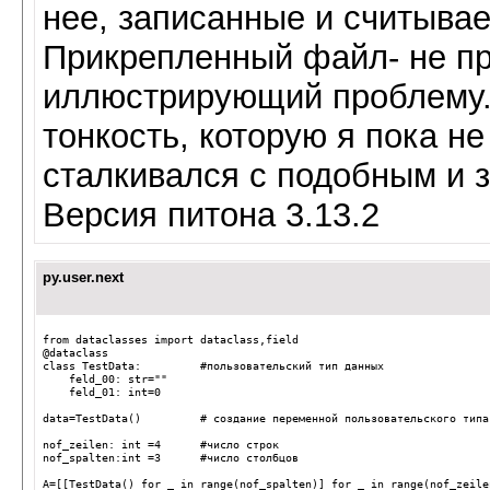
нее, записанные и считыва
Прикрепленный файл- не пр
иллюстрирующий проблему. 
тонкость, которую я пока н
сталкивался с подобным и 
Версия питона 3.13.2
py.user.next
from dataclasses import dataclass,field
@dataclass
class TestData:         #пользовательский тип данных
    feld_00: str=""
    feld_01: int=0
data=TestData()         # создание переменной пользовательского типа
nof_zeilen: int =4      #число строк
nof_spalten:int =3      #число столбцов
A=[[TestData() for _ in range(nof_spalten)] for _ in range(nof_zeile