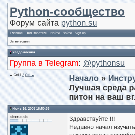
Python-сообщество
Форум сайта
python.su
Главная
Пользователи
Найти
Войти
Sign up
Вы не вошли.
Уведомления
Группа в Telegram
:
@pythonsu
← Сtrl
1
2
Ctrl →
Начало
»
Инстр
Лучшая среда 
питон на ваш в
Июнь 16, 2009 18:50:36
alexrussia
Здравствуйте !!!
Недавно начал изучать