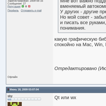
Мне вот важно подд
Зарегистрирован: 2009-06-16
Сообщения: 27
вменяемый автокомп
Репутация
:
0
Профиль
Отправить e-mail
У других - другие п
Но мой совет - забы
и писать все руками
понимания.
какую графическую биб
спокойно на Mac, Win, 
Отредактировано (Июн
Офлайн
Июнь 18, 2009 03:07:04
sky
Qt или wx