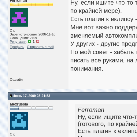
Ferroman
Ну, если ищите что-то 
по крайней мере).
Есть плагин к еклипсу 
Мне вот важно поддер
От:
вменяемый автокомпли
Зарегистрирован: 2006-11-16
Сообщения: 2759
Репутация
:
1
У других - другие пред
Профиль
Отправить e-mail
Но мой совет - забыть
писать все руками, на
понимания.
Офлайн
Июнь 17, 2009 23:21:53
alexrussia
Ferroman
Ну, если ищите что-
(готового, по крайне
Есть плагин к еклипс
От: