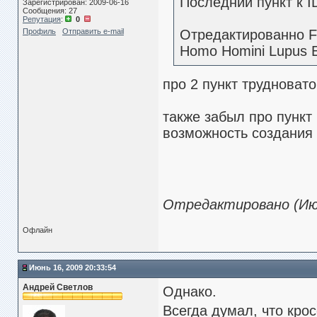
Последний пункт к 
Зарегистрирован: 2009-06-16
Сообщения: 27
Репутация
:
0
Профиль
Отправить e-mail
Отредактированно F
Homo Homini Lupus E
про 2 пункт трудновато
также забыл про пункт 
возможность создания
Отредактировано (Июн
Офлайн
Июнь 16, 2009 20:33:54
Андрей Светлов
Однако.
Всегда думал, что кро