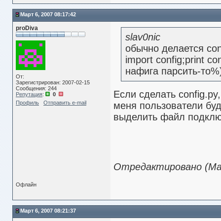
Март 6, 2007 08:17:42
proDiva
slav0nic
обычно делается con
import config;print co
нафига парсить-то%
От:
Зарегистрирован: 2007-02-15
Сообщения: 244
Если сделать config.py
Репутация
:
0
Профиль
Отправить e-mail
меня пользователи буд
выделить файл подклю
Отредактировано (Мар
Офлайн
Март 6, 2007 08:21:37