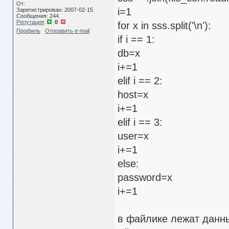
От:
i=1
Зарегистрирован: 2007-02-15
Сообщения: 244
Репутация
:
0
for x in sss.split('\n'):
Профиль
Отправить e-mail
if i == 1:
db=x
i+=1
elif i == 2:
host=x
i+=1
elif i == 3:
user=x
i+=1
else:
password=x
i+=1
в файлике лежат данн