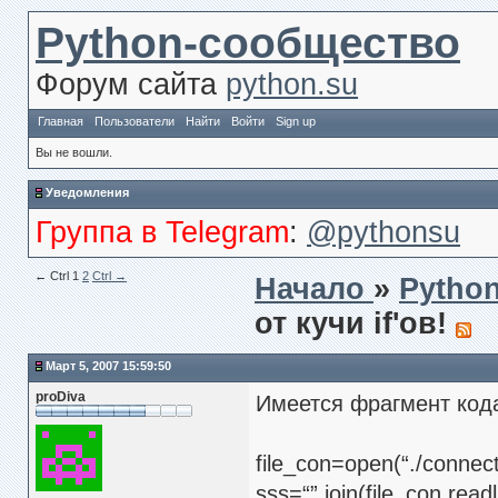
Python-сообщество
Форум сайта
python.su
Главная
Пользователи
Найти
Войти
Sign up
Вы не вошли.
Уведомления
Группа в Telegram
:
@pythonsu
← Сtrl
1
2
Ctrl →
Начало
»
Pytho
от кучи if'ов!
Март 5, 2007 15:59:50
proDiva
Имеется фрагмент код
file_con=open(“./connect.t
sss=“”.join(file_con.readl