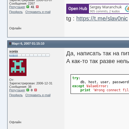
Зарегистрирован: 2006-05-07
Сообщения: 2267
Репутация
:
41
Профиль
Отправить e-mail
tg :
https://t.me/slav0nic
Офлайн
Март 6, 2007 01:15:10
xonix
Да, написать так на пи
А как-то так разве нел
try
:
От:
db
,
host
,
user
,
password
Зарегистрирован: 2006-12-31
except
ValueError
:
Сообщения: 38
print
'Wrong connect fil
Репутация
:
0
Профиль
Отправить e-mail
Офлайн