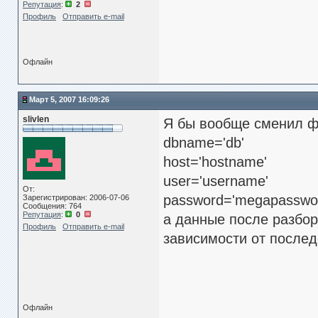
Репутация
:
2
Профиль
Отправить e-mail
Офлайн
Март 5, 2007 16:09:26
slivlen
Я бы вообще сменил фо
dbname='db'
host='hostname'
user='username'
От:
password='megapasswo
Зарегистрирован: 2006-07-06
Сообщения: 764
Репутация
:
0
а данные после разбора
Профиль
Отправить e-mail
зависимости от послед
Офлайн