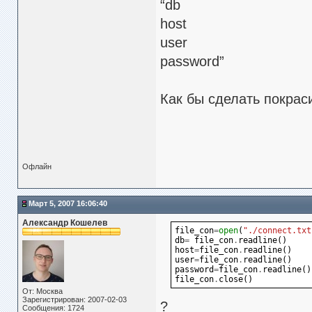
“db
host
user
password”
Как бы сделать покрас
Офлайн
Март 5, 2007 16:06:40
Александр Кошелев
file_con
=
open
(
"./connect.txt
db
=
file_con
.
readline
()
host
=
file_con
.
readline
()
user
=
file_con
.
readline
()
password
=
file_con
.
readline
()
file_con
.
close
()
От: Москва
Зарегистрирован: 2007-02-03
?
Сообщения: 1724