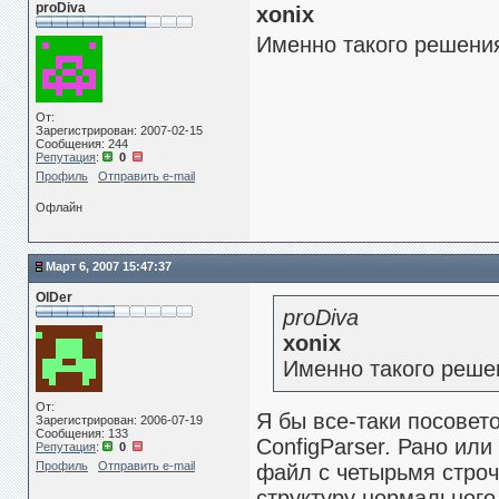
proDiva
xonix
Именно такого решения
От:
Зарегистрирован: 2007-02-15
Сообщения: 244
Репутация
:
0
Профиль
Отправить e-mail
Офлайн
Март 6, 2007 15:47:37
OlDer
proDiva
xonix
Именно такого реше
От:
Я бы все-таки посовет
Зарегистрирован: 2006-07-19
Сообщения: 133
ConfigParser. Рано ил
Репутация
:
0
Профиль
Отправить e-mail
файл с четырьмя строч
структуру нормального 