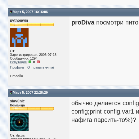
Март 5, 2007 16:16:06
pythonwin
proDiva
посмотри питон
От:
Зарегистрирован: 2006-07-18
Сообщения: 1294
Репутация
:
0
Профиль
Отправить e-mail
Офлайн
Март 5, 2007 22:28:29
slav0nic
обычно делается confi
Команда
config;print config.var1 
нафига парсить-то%)?
От: dp.ua