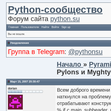
Python-сообщество
Форум сайта
python.su
Главная
Пользователи
Найти
Войти
Sign up
Вы не вошли.
Уведомления
Группа в Telegram
:
@pythonsu
Начало
»
Pyrami
Pylons и Myght
Март 15, 2007 20:30:47
dorian
Всем доброго времени 
наткнулся на проблем
отрабатывают конструк
% if c.main_subheader_