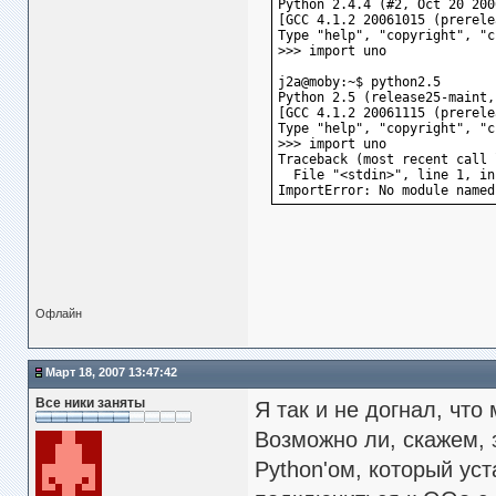
Python 2.4.4 (#2, Oct 20 200
[GCC 4.1.2 20061015 (prerele
Type "help", "copyright", "c
>>> import uno
j2a@moby:~$ python2.5
Python 2.5 (release25-maint,
[GCC 4.1.2 20061115 (prerele
Type "help", "copyright", "c
>>> import uno
Traceback (most recent call 
  File "<stdin>", line 1, in
ImportError: No module named
Офлайн
Март 18, 2007 13:47:42
Все ники заняты
Я так и не догнал, что 
Возможно ли, скажем, 
Python'ом, который уст