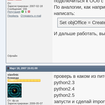
подключиться к OOo 
От:
По аналогии, как напри
Зарегистрирован: 2007-02-18
Сообщения: 156
Репутация
:
1
написать:
Профиль
Отправить e-mail
Set objOffice = Creat
И дальше работать, вы
Офлайн
Март 18, 2007 15:01:00
slav0nic
проверь в каком из пи
Команда
python2.3
python2.4
python2.5
запусти и сделай impor
От: dp.ua
Зарегистрирован: 2006-05-07