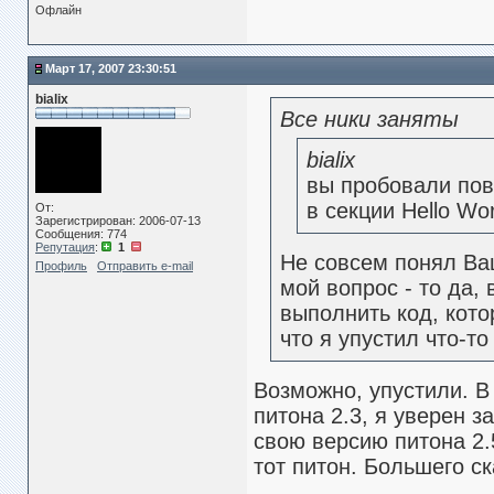
Офлайн
Март 17, 2007 23:30:51
bialix
Все ники заняты
bialix
вы пробовали пов
в секции Hello Wo
От:
Зарегистрирован: 2006-07-13
Сообщения: 774
Репутация
:
1
Не совсем понял Ваш
Профиль
Отправить e-mail
мой вопрос - то да,
выполнить код, кото
что я упустил что-то
Возможно, упустили. В
питона 2.3, я уверен з
свою версию питона 2.
тот питон. Большего ск