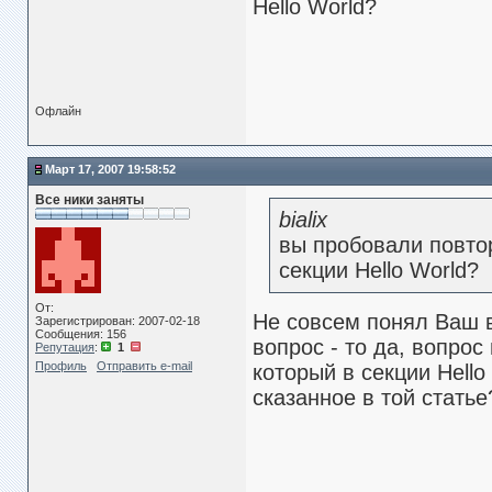
Hello World?
Офлайн
Март 17, 2007 19:58:52
Все ники заняты
bialix
вы пробовали повтор
секции Hello World?
От:
Не совсем понял Ваш в
Зарегистрирован: 2007-02-18
Сообщения: 156
вопрос - то да, вопрос
Репутация
:
1
Профиль
Отправить e-mail
который в секции Hello
сказанное в той статье