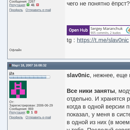
Сообщения: 2267
чего не понятно ёпрст?
Репутация
:
41
Профиль
Отправить e-mail
tg :
https://t.me/slav0nic
Офлайн
Март 18, 2007 16:08:32
j2a
slav0nic
, нежнее, еще 
Все ники заняты
, мод
отдельно. И хранятся р
От:
когда в одной версии п
Зарегистрирован: 2006-06-29
Сообщения: 869
Репутация
:
1
показал, у меня в сис
Профиль
Отправить e-mail
в одной из них (в моем