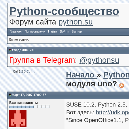
Python-сообщество
Форум сайта
python.su
Главная
Пользователи
Найти
Войти
Sign up
Вы не вошли.
Уведомления
Группа в Telegram
:
@pythonsu
← Сtrl
1
2
3
Ctrl →
Начало
»
Pytho
модуля uno?
Март 17, 2007 17:00:57
Все ники заняты
SUSE 10.2, Python 2.5,
Вот здесь:
http://udk.o
“Since OpenOffice1.1, Py