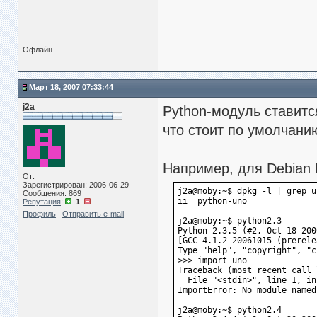
Офлайн
Март 18, 2007 07:33:44
j2a
Python-модуль ставится
что стоит по умолчанию
Например, для Debian E
От:
Зарегистрирован: 2006-06-29
j2a@moby:~$ dpkg -l | grep u
Сообщения: 869
ii  python-uno              
Репутация
:
1
Профиль
Отправить e-mail
j2a@moby:~$ python2.3
Python 2.3.5 (#2, Oct 18 200
[GCC 4.1.2 20061015 (prerele
Type "help", "copyright", "c
>>> import uno
Traceback (most recent call 
  File "<stdin>", line 1, in
ImportError: No module named
j2a@moby:~$ python2.4