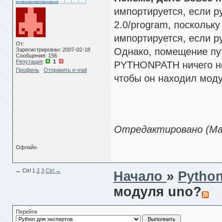
импортируется, если pyt
2.0/program, поскольк
импортируется, если py
От:
Однако, помещение пут
Зарегистрирован: 2007-02-18
Сообщения: 156
Репутация
:
1
PYTHONPATH ничего не 
Профиль
Отправить e-mail
чтобы он находил мод
Отредактировано (Мар
Офлайн
← Сtrl
1
2
3
Ctrl →
Начало
»
Pytho
модуля uno?
Перейти