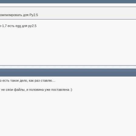
скомпилировать для Py2.5
-1.7 есть egg для py2.5
то есть такое дело, как раз ставлю…
 не свои файлы, и половина уже поставлена :)