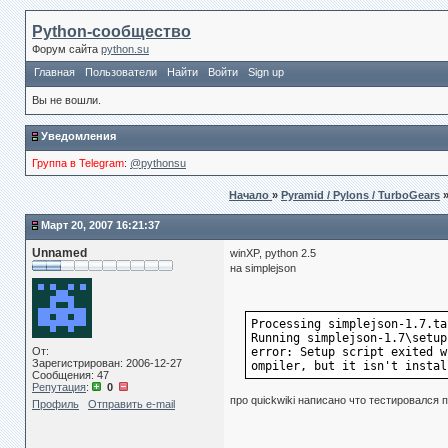
Python-сообщество
Форум сайта
python.su
Главная
Пользователи
Найти
Войти
Sign up
Вы не вошли.
Уведомления
Группа в Telegram
:
@pythonsu
Начало
»
Pyramid / Pylons / TurboGears
Март 20, 2007 16:21:37
Unnamed
winXP, python 2.5
на simplejson
Processing simplejson-1.7.ta
Running simplejson-1.7\setup
От:
error: Setup script exited w
Зарегистрирован: 2006-12-27
ompiler, but it isn't instal
Сообщения: 47
Репутация
:
0
про quickwiki написано что тестировался п
Профиль
Отправить e-mail