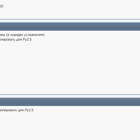
2)
овы (в порядке усложнения):
илировать для Py2.5
пилировать для Py2.5