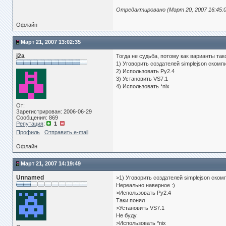
Отредактировано (Март 20, 2007 16:45:0
Офлайн
Март 21, 2007 13:02:35
j2a
Тогда не судьба, потому как варианты так
1) Уговорить создателей simplejson скомп
2) Использовать Py2.4
3) Установить VS7.1
4) Использовать *nix
От:
Зарегистрирован: 2006-06-29
Сообщения: 869
Репутация
:
1
Профиль
Отправить e-mail
Офлайн
Март 21, 2007 14:19:49
Unnamed
>1) Уговорить создателей simplejson ском
Нереально наверное :)
>Использовать Py2.4
Таки понял
>Установить VS7.1
Не буду.
>Использовать *nix