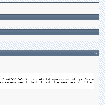
#1
562;&#9552;&#9562;~1\locals~1\temp\easy_install-jsp55r\simplejso
extensions need to be built with the same version of the