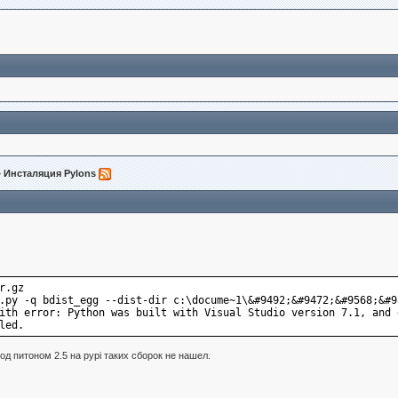
» Инсталяция Pylons
r.gz
.py -q bdist_egg --dist-dir c:\docume~1\&#9492;&#9472;&#9568;&#9
ith error: Python was built with Visual Studio version 7.1, and 
led.
од питоном 2.5 на pypi таких сборок не нашел.