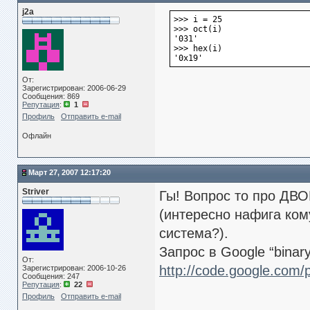
j2a
>>> i = 25
>>> oct(i)
'031'
>>> hex(i)
'0x19'
От:
Зарегистрирован: 2006-06-29
Сообщения: 869
Репутация
:
1
Профиль
Отправить e-mail
Офлайн
Март 27, 2007 12:17:20
Striver
Гы! Вопрос то про ДВО
(интересно нафига ком
система?).
Запрос в Google “binar
От:
http://code.google.com/
Зарегистрирован: 2006-10-26
Сообщения: 247
Репутация
:
22
Профиль
Отправить e-mail