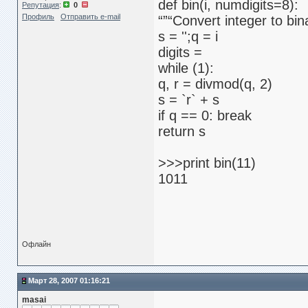
def bin(i, numdigits=8):
Репутация
:
0
Профиль
Отправить e-mail
“”“Convert integer to bina
s = '';q = i
digits =
while (1):
q, r = divmod(q, 2)
s = `r` + s
if q == 0: break
return s
>>>print bin(11)
1011
Офлайн
Март 28, 2007 01:16:21
masai