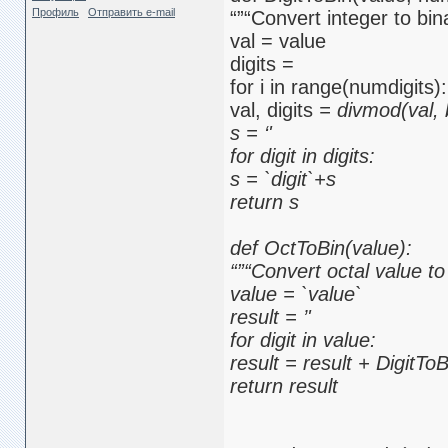
Профиль
Отправить e-mail
“”“Convert integer to bina
val = value
digits =
for i in range(numdigits):
val, digits
= divmod(val, 
s = ‘'
for digit in digits:
s = `digit`+s
return s
def OctToBin(value):
“”“Convert octal value to 
value = `value`
result = ’'
for digit in value:
result = result + DigitToBi
return result