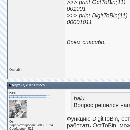
>>> print OctToBin(11)
001001
>>> print DigitToBin(11)
00001011
Всем спасибо.
Офлайн
Март 27, 2007 13:55:56
balu
balu
Вопрос решился нап
Функцию DigitToBin, ес
От:
работать OctToBin, мо
Зарегистрирован: 2006-05-24
Сообщения: 521