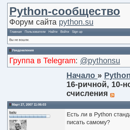
Python-сообщество
Форум сайта
python.su
Главная
Пользователи
Найти
Войти
Sign up
Вы не вошли.
Уведомления
Группа в Telegram
:
@pythonsu
Начало
»
Pytho
16-ричной, 10-н
счисления
Март 27, 2007 11:06:03
balu
Есть ли в Python стан
писать самому?