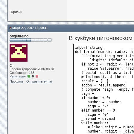
Офлайн
Март 27, 2007 12:38:41
ofigetitelno
В кукбуке питоновском
import string
def format(number, radix, di
   """ format the given inte
       `digits' (default: di
   if not 2 <= radix <= len(
От:
      raise ValueError, "rad
Зарегистрирован: 2006-08-01
   # build result as a list 
Сообщения: 136
Репутация
:
0
   # leftmost), at the end f
   result = [  ]
Профиль
Отправить e-mail
   addon = result.append    
   # compute 'sign' (empty f
   sign = ''
   if number < 0:
      number = -number
      sign = '-'
   elif number == 0:
      sign = '0'
   _divmod = divmod         
   while number:
      # like: rdigit = numbe
      number, rdigit = _divm