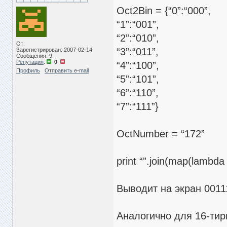
Oct2Bin = {“0”:“000”,
“1”:“001”,
“2”:“010”,
От:
“3”:“011”,
Зарегистрирован: 2007-02-14
Сообщения: 9
Репутация
:
0
“4”:“100”,
Профиль
Отправить e-mail
“5”:“101”,
“6”:“110”,
“7”:“111”}
OctNumber = “172”
print “”.join(map(lambda
Выводит на экран 0011
Аналогично для 16-тир