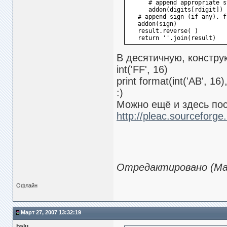
      # append appropriate s
      addon(digits[rdigit])
   # append sign (if any), f
   addon(sign)
   result.reverse( )
   return ''.join(result)
В десятичную, констру
int('FF', 16)
print format(int('AB', 16)
:)
Можно ещё и здесь пос
http://pleac.sourceforg
Отредактировано (Мар
Офлайн
Март 27, 2007 13:32:19
balu