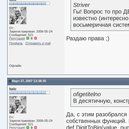
Striver
Гы! Вопрос то про Д
известно (интересн
восьмеричная систе
От:
Зарегистрирован: 2006-05-24
Сообщения: 521
Раздаю права ;)
Репутация
:
0
Профиль
Отправить e-mail
Офлайн
Март 27, 2007 13:38:35
balu
ofigetitelno
В десятичную, конст
Да, с этим разобрался
От:
собственных функций. 
Зарегистрирован: 2006-05-24
Сообщения: 521
def DigitToBin(value, nu
Репутация
:
0