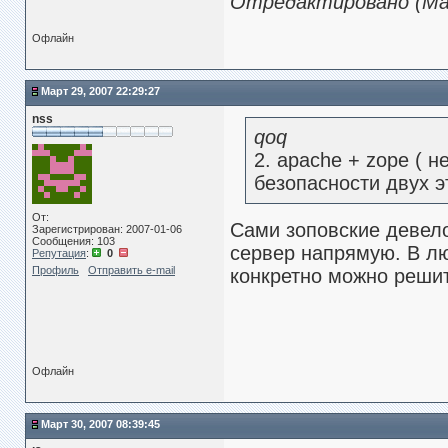
Отредактировано (Мар
Офлайн
Март 29, 2007 22:29:27
nss
qoq
2. apache + zope ( 
безопасности двух э
От:
Сами зоповские девело
Зарегистрирован: 2007-01-06
Сообщения: 103
сервер напрямую. В лю
Репутация
:
0
Профиль
Отправить e-mail
конкретно можно решит
Офлайн
Март 30, 2007 08:39:45