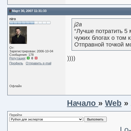
Март 30, 2007 11:31:33
niro
j2a
“Лучше потратить 5 
чужих блогах о том к
Отправной точкой м
От:
Зарегистрирован: 2006-10-04
Сообщения: 178
))))
Репутация
:
0
Профиль
Отправить e-mail
Офлайн
Начало
»
Web
»
Перейти
Lo-