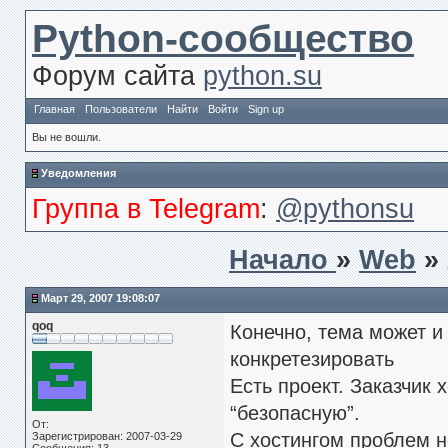
Python-сообщество
Форум сайта
python.su
Главная
Пользователи
Найти
Войти
Sign up
Вы не вошли.
Уведомления
Группа в Telegram
:
@pythonsu
Начало
»
Web
»
Март 29, 2007 19:08:07
qoq
Конечно, тема может 
конкретезировать
Есть проект. Заказчик 
“безопасную”.
От:
С хостингом проблем н
Зарегистрирован: 2007-03-29