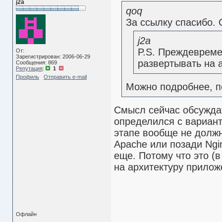
j2a
qoq
За ссылку спасибо.
j2a
P.S. Преждевреме
От:
Зарегистрирован: 2006-06-29
развертывать на a
Сообщения: 869
Репутация
:
1
Профиль
Отправить e-mail
Можно подробнее, п
Смысл сейчас обсужда
определился с вариан
этапе вообще не должн
Apache или позади Ngi
еще. Потому что это (
на архитектуру прилож
Офлайн