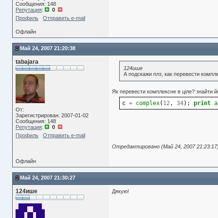
Сообщения: 148
Репутация
:
0
Профиль
Отправить e-mail
Офлайн
Май 24, 2007 21:20:38
tabajara
124ише
А подскажи плз, как перевести компл
Як перевести комплексне в ціле? знайти 
c
=
complex
(
12
,
34
);
print
a
От:
Зарегистрирован: 2007-01-02
Сообщения: 148
Репутация
:
0
Профиль
Отправить e-mail
Отредактировано (Май 24, 2007 21:23:17
Офлайн
Май 24, 2007 21:30:27
124ише
Дякую!