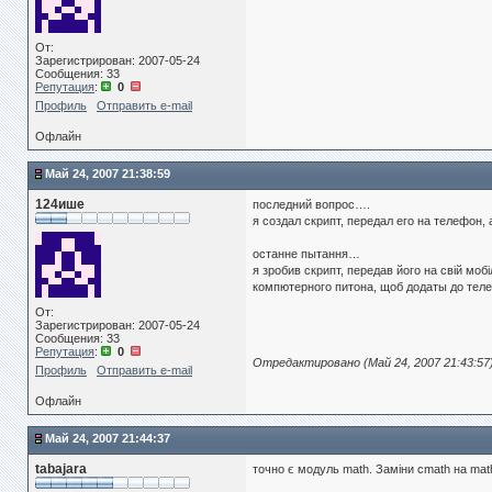
От:
Зарегистрирован: 2007-05-24
Сообщения: 33
Репутация
:
0
Профиль
Отправить e-mail
Офлайн
Май 24, 2007 21:38:59
124ише
последний вопрос….
я создал скрипт, передал его на телефон, 
останне пытання…
я зробив скрипт, передав його на свій мо
компютерного питона, щоб додаты до теле
От:
Зарегистрирован: 2007-05-24
Сообщения: 33
Репутация
:
0
Отредактировано (Май 24, 2007 21:43:57
Профиль
Отправить e-mail
Офлайн
Май 24, 2007 21:44:37
tabajara
точно є модуль math. Заміни cmath на mat