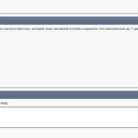
е числа в простые, нетеряя знак числа(или хотябы сократить это комплексное до 7 ци
 коду: