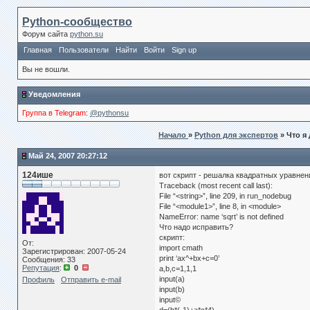
Python-сообщество
Форум сайта
python.su
Главная
Пользователи
Найти
Войти
Sign up
Вы не вошли.
Уведомления
Группа в Telegram
:
@pythonsu
Начало
»
Python для экспертов
» Что я
Май 24, 2007 20:27:12
124ише
вот скрипт - решалка квадратных уравне
Traceback (most recent call last):
File “<string>”, line 209, in run_nodebug
File “<module1>”, line 8, in <module>
NameError: name ‘sqrt’ is not defined
Что надо исправить?
скрипт:
От:
import cmath
Зарегистрирован: 2007-05-24
print ‘ax^+bx+c=0’
Сообщения: 33
Репутация
:
0
a,b,c=1,1,1
input(a)
Профиль
Отправить e-mail
input(b)
input©