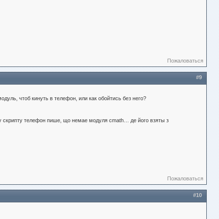
Пожаловаться
#9
модуль, чтоб кинуть в телефон, или как обойтись без него?
уску скрипту телефон пише, що немае модуля cmath… де його взяты з
Пожаловаться
#10