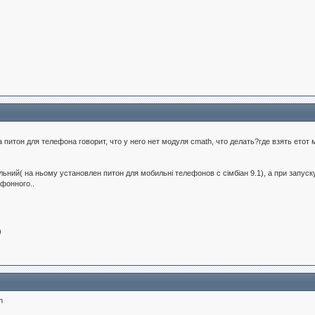
а питон для телефона говорит, что у него нет модуля cmath, что делать?где взять етот 
більний( на ньому установлен питон для мобильні телефонов с сімбіан 9.1), а при зап
фонного..
)
h