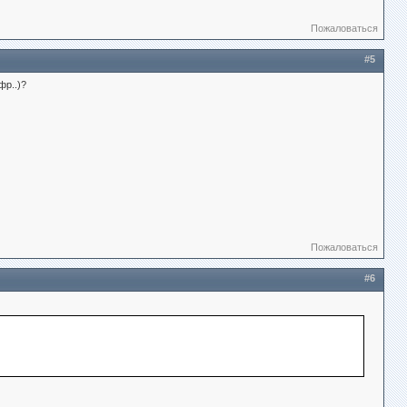
Пожаловаться
#5
фр..)?
Пожаловаться
#6