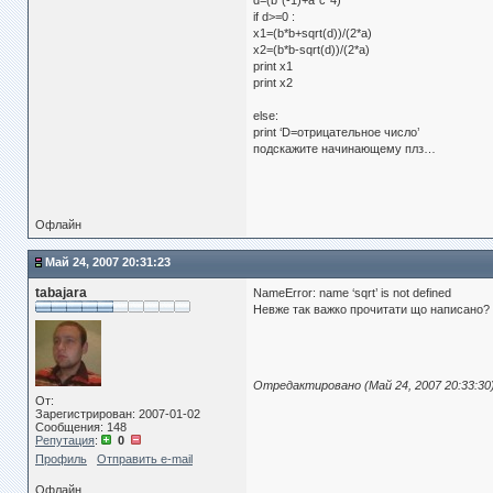
d=(b*(-1)+a*c*4)
if d>=0 :
x1=(b*b+sqrt(d))/(2*a)
x2=(b*b-sqrt(d))/(2*a)
print x1
print x2
else:
print ‘D=отрицательное число’
подскажите начинающему плз…
Офлайн
Май 24, 2007 20:31:23
tabajara
NameError: name ‘sqrt’ is not defined
Невже так важко прочитати що написано?
Отредактировано (Май 24, 2007 20:33:30
От:
Зарегистрирован: 2007-01-02
Сообщения: 148
Репутация
:
0
Профиль
Отправить e-mail
Офлайн