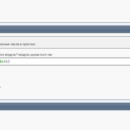
ексные числа в простые
його модуль? модуль шукається так
bs
(
c
)
)