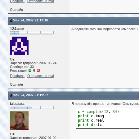
Профиль
Отправить e-mail
Офлайн
Май 24, 2007 21:13:18
124ише
А подскажи плз, как перевести комплексны
От:
Зарегистрирован: 2007-05-24
Сообщения: 33
Репутация
:
0
Профиль
Отправить e-mail
Офлайн
Май 24, 2007 21:19:27
tabajara
Я не розумію про шо ти пишеш. Ось кусок
c
=
complex
(
12
,
34
)
print
c
.
imag
print
c
.
real
print
dir
(
c
)
От:
Зарегистрирован: 2007-01-02