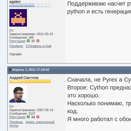
agalen
Поддерживаю насчет py
python и есть генераци
От:
Зарегистрирован: 2011-03-23
Сообщения: 185
Репутация
:
17
Профиль
Отправить e-mail
Офлайн
Апрель 1, 2011 17:19:02
Андрей Светлов
Сначала, не Pyrex а Cy
Второе: Cython предна
это хорошо.
Насколько понимаю, тр
От:
код.
Зарегистрирован: 2007-05-15
Сообщения: 3137
Репутация
:
14
Я много работал с обои
Профиль
Адрес электронной
почты