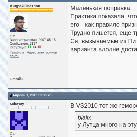
Андрей Светлов
Маленькая поправка.
Практика показала, чт
его - как правило приз
Трудно пишется, еще т
От:
Ся, вызываемые из Пит
Зарегистрирован: 2007-05-15
Сообщения: 3137
Репутация
:
14
варианта влолне доста
Профиль
Адрес электронной
почты
Офлайн
Апрель 1, 2011 10:38:28
solowey
В VS2010 тот же гемо
bialix
у Лутца много на эту
От: