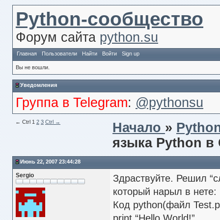
Python-сообщество
Форум сайта
python.su
Главная
Пользователи
Найти
Войти
Sign up
Вы не вошли.
Уведомления
Группа в Telegram
:
@pythonsu
← Сtrl
1
2
3
Ctrl →
Начало
»
Pytho
языка Python в
Июнь 22, 2007 23:44:28
Sergio
Здраствуйте. Решил “с
который нарыл в нете:
Код python(файл Test.p
print “Hello World!”