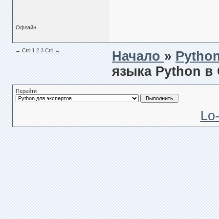
Офлайн
← Сtrl
1
2
3
Ctrl →
Начало
»
Pytho
языка Python в
Перейти
Lo-