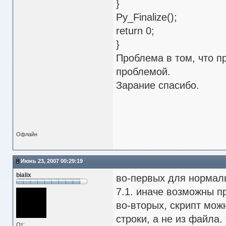
}
Py_Finalize();
return 0;
}
Проблема в том, что п
проблемой.
Зарание спасибо.
Офлайн
Июнь 23, 2007 00:29:19
bialix
во-первых для нормал
7.1. иначе возможны п
во-вторых, скрипт можн
строки, а не из файла.
От: