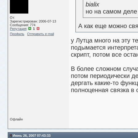
bialix
но на самом деле
От:
Зарегистрирован: 2006-07-13
А как еще можно свя
Сообщения: 774
Репутация
:
1
Профиль
Отправить e-mail
у Лутца много на эту т
подымается интерпрета
скрипт, потом все оста
В более сложном случа
потом периодически де
дергать какие-то функц
полноценная связка в 
Офлайн
Июнь 26, 2007 07:43:33