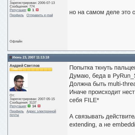
Зарегистрирован: 2006-07-13
Сообщения: 774
Репутация
:
1
но на самом деле это 
Профиль
Отправить e-mail
Офлайн
Июнь 23, 2007 11:13:18
Андрей Светлов
Попытка ткнуть пальце
Думаю, беда в PyRun_Si
Должна быть multi-threa
Иначе происходит нест
От:
себя FILE*
Зарегистрирован: 2007-05-15
Сообщения: 3137
Репутация
:
14
Профиль
Адрес электронной
почты
А связывать действите
extending, а не embedd