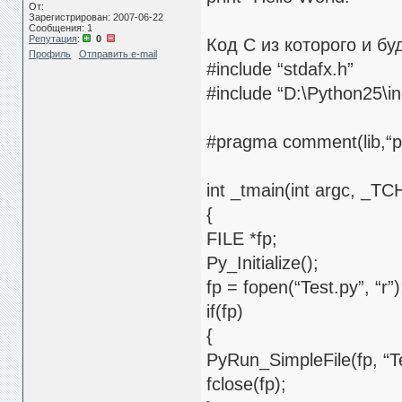
От:
Зарегистрирован: 2007-06-22
Сообщения: 1
Репутация
:
0
Код С из которого и бу
Профиль
Отправить e-mail
#include “stdafx.h”
#include “D:\Python25\i
#pragma comment(lib,“py
int _tmain(int argc, _T
{
FILE *fp;
Py_Initialize();
fp = fopen(“Test.py”, “r”)
if(fp)
{
PyRun_SimpleFile(fp, “Te
fclose(fp);