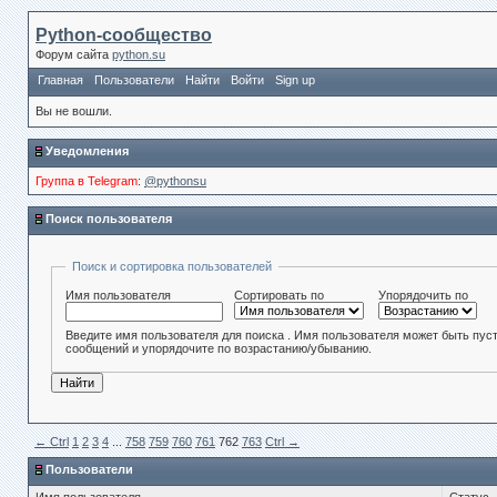
Python-сообщество
Форум сайта
python.su
Главная
Пользователи
Найти
Войти
Sign up
Вы не вошли.
Уведомления
Группа в Telegram
:
@pythonsu
Поиск пользователя
Поиск и сортировка пользователей
Имя пользователя
Сортировать по
Упорядочить по
Введите имя пользователя для поиска . Имя пользователя может быть пус
сообщений и упорядочите по возрастанию/убыванию.
← Сtrl
1
2
3
4
...
758
759
760
761
762
763
Ctrl →
Пользователи