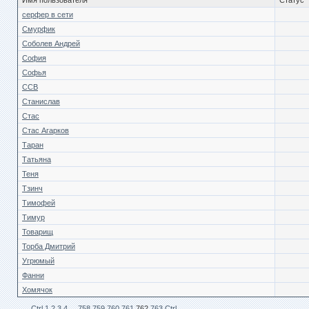
Имя пользователя
Статус
серфер в сети
Смурфик
Соболев Андрей
София
Софья
ССВ
Станислав
Стас
Стас Агарков
Таран
Татьяна
Теня
Тзинч
Тимофей
Тимур
Товарищ
Торба Дмитрий
Угрюмый
Фанни
Хомячок
← Сtrl
1
2
3
4
...
758
759
760
761
762
763
Ctrl →