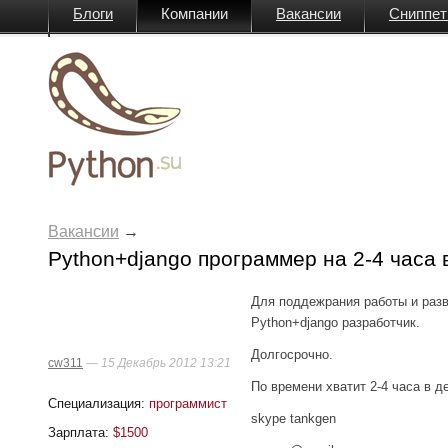
Блоги
Компании
Вакансии
Сниппе
Вики
Вакансии
→
Python+django программер на 2-4 часа 
Для поддежрания работы и разв
Python+django разработчик.
Долгосрочно.
cw311
—
15 Декабрь 2012 13:21
По времени хватит 2-4 часа в д
Специализация:
программист
skype tankgen
Зарплата:
$1500