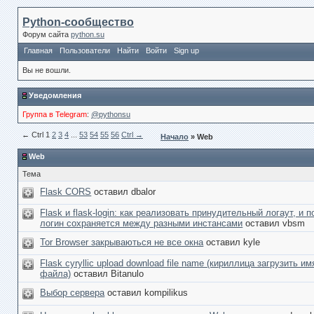
Python-сообщество
Форум сайта
python.su
Главная
Пользователи
Найти
Войти
Sign up
Вы не вошли.
Уведомления
Группа в Telegram
:
@pythonsu
← Сtrl
1
2
3
4
...
53
54
55
56
Ctrl →
Начало
» Web
Web
Тема
Flask CORS
оставил dbalor
Flask и flask-login: как реализовать принудительный логаут, и 
логин сохраняется между разными инстансами
оставил vbsm
Tor Browser закрываються не все окна
оставил kyle
Flask cyryllic upload download file name (кириллица загрузить им
файла)
оставил Bitanulo
Выбор сервера
оставил kompilikus