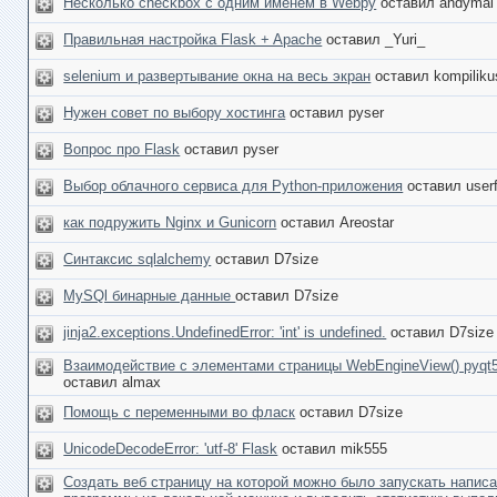
Несколько checkbox с одним именем в Webpy
оставил andymal
Правильная настройка Flask + Apache
оставил _Yuri_
selenium и развертывание окна на весь экран
оставил kompiliku
Нужен совет по выбору хостинга
оставил pyser
Вопрос про Flask
оставил pyser
Выбор облачного сервиса для Python-приложения
оставил user
как подружить Nginx и Gunicorn
оставил Areostar
Синтаксис sqlalchemy
оставил D7size
MySQl бинарные данные
оставил D7size
jinja2.exceptions.UndefinedError: 'int' is undefined.
оставил D7size
Взаимодействие с элементами страницы WebEngineView() pyqt
оставил almax
Помощь с переменными во фласк
оставил D7size
UnicodeDecodeError: 'utf-8' Flask
оставил mik555
Создать веб страницу на которой можно было запускать напис