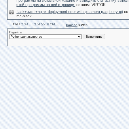
программы на локальной машине и выводить статистику выпол
этой программы на веб странице.
оставил VIRTOK
flask+uwsfi+nginx deployment error with picamera (raspberry pi)
ос
mc-black
← Сtrl
1
2
3
4
...
53
54
55
56
Ctrl →
Начало
» Web
Перейти