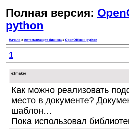
Полная версия:
OpenO
python
Начало
»
Автоматизация бизнеса
»
OpenOffice и python
1
e1maker
Как можно реализовать подс
место в документе? Докумен
шаблон…
Пока использовал библиотек