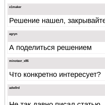
e1maker
Решение нашел, закрывайт
agryn
А поделиться решением
minotavr_x86
Что конкретно интересует?
adw0rd
Не так давно писал статью,