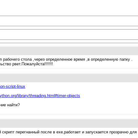
en рабочего стола ,через определенное время ,в определенную папку .
ство рвет.Пожалуйста!!!!!!!
on-script-linux
ython.org/library/threading.html#timer-objects
ние найти?
й скрипт перегнанный после в ехе,работает и запускается прозрачно для