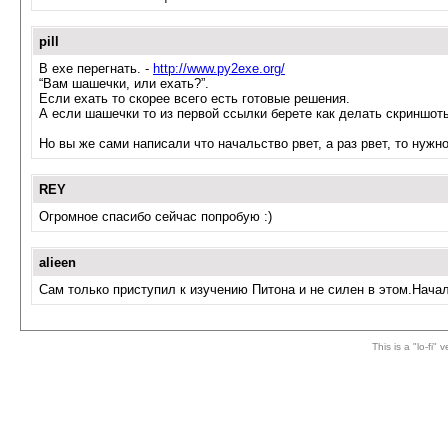
pill
В exe перегнать. -
http://www.py2exe.org/
“Вам шашечки, или ехать?”.
Если ехать то скорее всего есть готовые решения.
А если шашечки то из первой ссылки берете как делать скриншоты,
Но вы же сами написали что начальство рвет, а раз рвет, то нуж
REY
Огромное спасибо сейчас попробую :)
alieen
Сам только приступил к изучению Питона и не силен в этом.Началь
This is a "lo-fi"