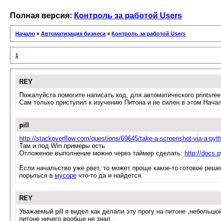
Полная версия:
Контроль за работой Users
Начало
»
Автоматизация бизнеса
»
Контроль за работой Users
1
REY
Пожалуйста помогите написать код, для автоматического printsre
Сам только приступил к изучению Питона и не силен в этом.Началь
pill
http://stackoverflow.com/questions/69645/take-a-screenshot-via-a-pyth
Там и под Win примеры есть
Отложеное выполнение можно через таймер сделать:
http://docs.p
Если начальство уже рвет, то может проще какое-то готовое реше
порыться в
мусоре
что-то да и найдется.
REY
Уважаемый pill я видел как делали эту прогу на питоне ,небольшо
питоне ничего вообще не знал .