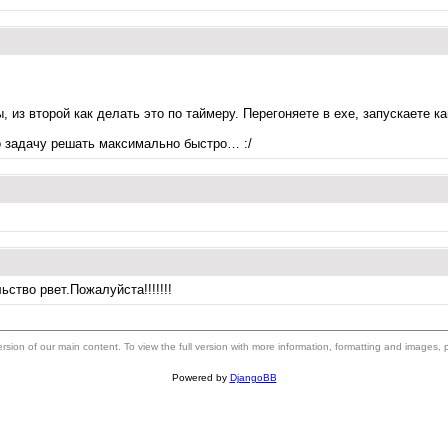
 из второй как делать это по таймеру. Перегоняете в exe, запускаете к
но задачу решать максимально быстро… :/
ство рвет.Пожалуйста!!!!!!!
 version of our main content. To view the full version with more information, formatting and images,
Powered by
DjangoBB