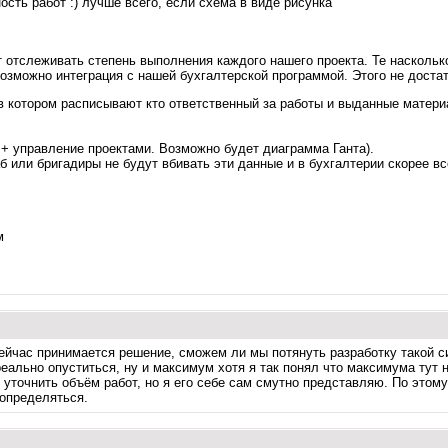
ость работ :) лучше всего, если схема в виде рисунка
 отслеживать степень выполнения каждого нашего проекта. Те насколько
озможно интеграция с нашей бухгалтерской программой. Этого не доста
 в котором расписывают кто ответственный за работы и выданные матер
 + управление проектами. Возможно будет диаграмма Ганта).
аб или бригадиры не будут вбивать эти данные и в бухгалтерии скорее в
м
сейчас принимается решение, сможем ли мы потянуть разработку такой с
реально опуститься, ну и максимум хотя я так понял что максимума тут
 уточнить объём работ, но я его себе сам смутно представляю. По этому
 определяться.