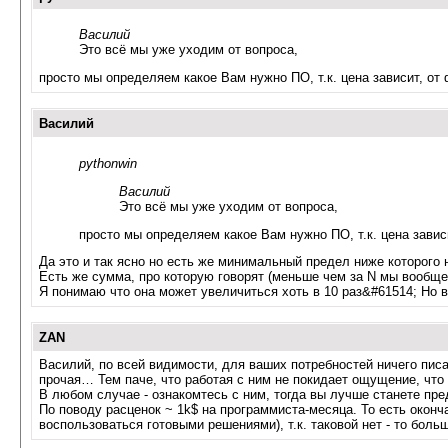
Василий
Это всё мы уже уходим от вопроса,
просто мы определяем какое Вам нужно ПО, т.к. цена зависит, от
Василий
pythonwin
Василий
Это всё мы уже уходим от вопроса,
просто мы определяем какое Вам нужно ПО, т.к. цена завис
Да это и так ясно но есть же минимальный предел ниже которого 
Есть же сумма, про которую говорят (меньше чем за N мы вообще
Я понимаю что она может увеличиться хоть в 10 раз&#61514; Но 
ZAN
Василий, по всей видимости, для ваших потребностей ничего писа
прочая… Тем паче, что работая с ним не покидает ощущение, что 
В любом случае - ознакомтесь с ним, тогда вы лучше станете пре
По поводу расценок ~ 1k$ на программиста-месяца. То есть оконч
воспользоваться готовыми решениями), т.к. таковой нет - то боль