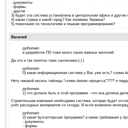
- документы
- формы
- другое
3) будет эта система установлена в центральном офисе и другие 
4) какая страна и какой город? Как понимаю Украина?
5) пожелания по технологиям и языкам программирования?
Василий
pythonwin
в разработке ПО тоже много своих важных мелочей:
Да это и так понятно таже сантехника:):):)
pythonwin
0) какая информационная система у Вас уже есть? схема б
Нету никакой ексель таблицы “схема бизнес-процесса”???? я пард
pythonwin
1) что должно быть в этой программе - что она должна дел
Строительная компания необходима система, которая будет отсле
учёт расходных материалов со склада. И если возможно интеграц
pythonwin
2) какая бухгалтерская программа? и какие требования у б
- документы
- формы