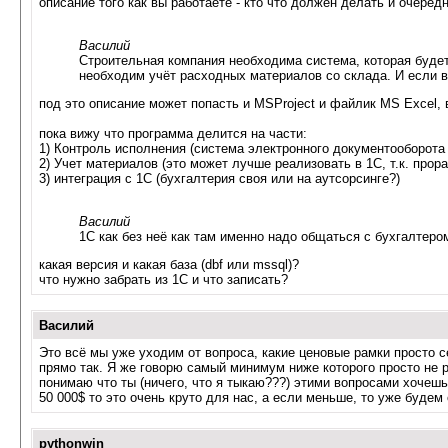
описание того как вы работаете - кто что должен делать и очередн
Василий
Строительная компания необходима система, которая будет
необходим учёт расходных материалов со склада. И если в
под это описание может попасть и MSProject и файлик MS Excel,
пока вижу что программа делится на части:
1) Контроль исполнения (система электронного документооборота
2) Учет материалов (это может лучше реализовать в 1С, т.к. прор
3) интеграция с 1С (бухгалтерия своя или на аутсорсинге?)
Василий
1С как без неё как там именно надо общаться с бухгалтеро
какая версия и какая база (dbf или mssql)?
что нужно забрать из 1С и что записать?
Василий
Это всё мы уже уходим от вопроса, какие ценовые рамки просто 
прямо так. Я же говорю самый минимум ниже которого просто не 
понимаю что ты (ничего, что я тыкаю???) этими вопросами хочешь
50 000$ то это очень круто для нас, а если меньше, то уже будем
pythonwin