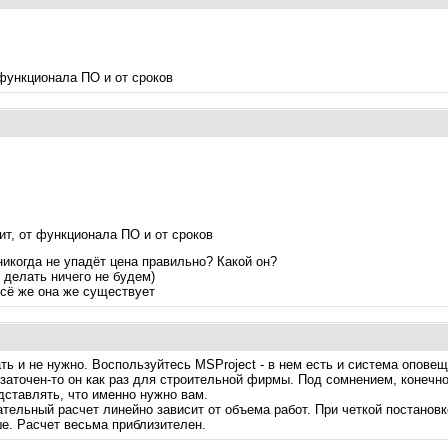
 функционала ПО и от сроков
ит, от функционала ПО и от сроков
никогда не упадёт цена правильно? Какой он?
 делать ничего не будем)
всё же она же существует
ть и не нужно. Воспользуйтесь MSProject - в нем есть и система опове
заточен-то он как раз для строительной фирмы. Под сомнением, конечно,
дставлять, что именно нужно вам.
ательный расчет линейно зависит от объема работ. При четкой постанов
ше. Расчет весьма приблизителен.