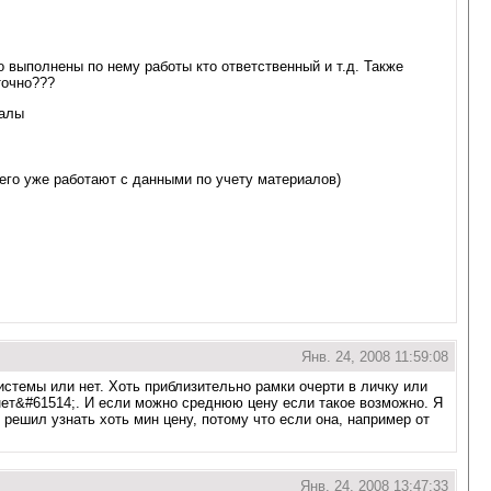
 выполнены по нему работы кто ответственный и т.д. Также
точно???
иалы
сего уже работают с данными по учету материалов)
Янв. 24, 2008 11:59:08
истемы или нет. Хоть приблизительно рамки очерти в личку или
 нет&#61514;. И если можно среднюю цену если такое возможно. Я
 решил узнать хоть мин цену, потому что если она, например от
Янв. 24, 2008 13:47:33