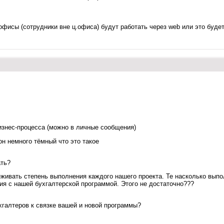
офисы (сотрудники вне ц.офиса) будут работать через web или это буде
изнес-процесса (можно в личные сообщения)
он немного тёмный что это такое
ать?
живать степень выполнения каждого нашего проекта. Те насколько выпол
ия с нашей бухгалтерской программой. Этого не достаточно???
ухгалтеров к связке вашей и новой программы?