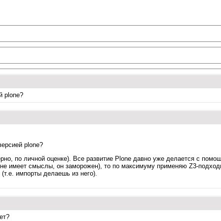
й plone?
версией plone?
ерно, по личной оценке). Все развитие Plone давно уже делается с помо
с не имеет смыслы, он заморожен), то по максимуму применяю Z3-подходы
(т.е. импорты делаешь из него).
ет?