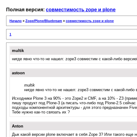
Полная версия:
совместимость zope и plone
Начало
»
Zope/Plone/Bluebream
»
совместимость zope и plone
1
multik
нигде явно что-то не нашел: zope3 совместим с какой-либо версие
astoon
multik
нигде явно что-то не нашел: zope3 совместим с какой-либо 
Исходники Plone 3 на 90% - это Zope2 и CMF, а на 10% - Z3 (прим
пишу продукт под Plone-3 (а писать что-либо под Plone-2.5 сейча
подходы компонентной архитектуры - для этого предназначен Five 
Тебе нужно как-то связать их ?
Anton
Дык какой версии plone включает в себя Zope 3? Или такого еще н