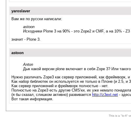
yaroslaver
Вам же по русски написали:
astoon
Исходники Plone 3 на 90% - это Zope2 и CMF, а на 10% - Z3 
значит - Plone 3.
astoon
Anton
Дык какой версии plone включает в себя Zope 3? Или таког
Нужно различать Zope3 как сервер приложений, как фреймворк, и 
Как набор библиотек он используется не только в Плоне (и 2.5, и 
Как сервер приложений и фреймворк полностью - нет.
Полностью на Zope3 есть другие CMS'ки, их уже немало понадела
(я бы сказал, слишком активно) развивается
http://z3ext.net
- здес
Вот такая информация.
This is a "lo-fi"