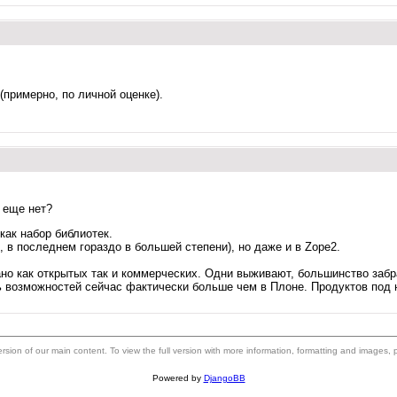
(примерно, по личной оценке).
о еще нет?
как набор библиотек.
3, в последнем гораздо в большей степени), но даже и в Zope2.
но как открытых так и коммерческих. Одни выживают, большинство заб
ь возможностей сейчас фактически больше чем в Плоне. Продуктов под не
 version of our main content. To view the full version with more information, formatting and images,
Powered by
DjangoBB