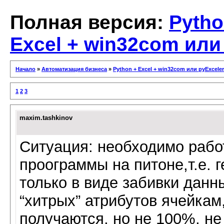
Полная версия:
Pytho
Excel + win32com или
Начало
»
Автоматизация бизнеса
»
Python + Excel + win32com или pyExceler
1
2
3
maxim.tashkinov
Ситуация: необходимо работ
проограммы на питоне,т.е. 
только в виде забивки данны
“хитрых” атрибутов ячейкам
получаются, но не 100%, не