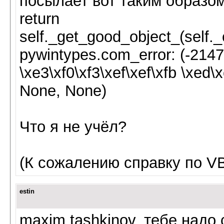
посылает вот таким образом
return
self._get_good_object_(self._
pywintypes.com_error: (-2147
\xe3\xf0\xf3\xef\xef\xfb \xed\
None, None)
Что я не учёл?
(К сожалению справку по VB
estin
maxim.tashkinov, тебе надо