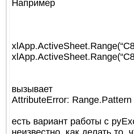
Например
xlApp.ActiveSheet.Range(“C8
xlApp.ActiveSheet.Range(“C8:
вызывает
AttributeError: Range.Pattern
есть вариант работы с pyEx
неизвестно, как делать то, 