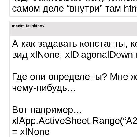
самом деле “внутри” там htm
maxim.tashkinov
А как задавать константы, 
вид xlNone, xlDiagonalDown 
Где они определены? Мне ж
чему-нибудь…
Вот например…
xlApp.ActiveSheet.Range(“A2:
= xlNone