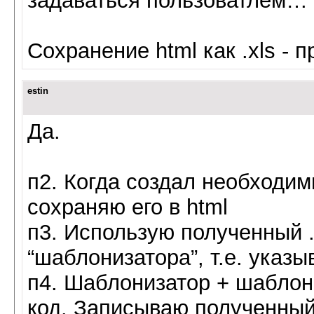
задаваться пользоватлем…
Сохранение html как .xls - 
estin
Да.
п2. Когда создал необходим
сохраняю его в html
п3. Использую полученный .
“шаблонизатора”, т.е. указы
п4. Шаблонизатор + шаблон
код. Записываю полученный р