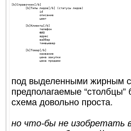
[b]Справочник[/b]

	[b]Типы лидов[/b] (статусы лидов)

		id

		описание

		цвет

	[b]Клиенты[/b]

		телефон

		ФИО

		адрес

		вайбер

		тимвьювер

	[b]Товар[/b]

		название

		цена закупки

под выделенными жирным с
предполагаемые “столбцы” 
схема довольно проста.
но что-бы не изобретать в