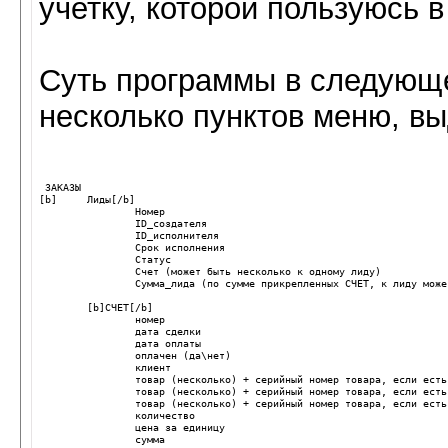
учетку, которой пользуюсь в
Суть программы в следующе
несколько пунктов меню,
 ЗАКАЗЫ

[b]	Лиды[/b]

		Номер

		ID_создателя

		ID_исполнителя

		Срок исполнения

		Статус

		Счет (может быть несколько к одному лиду)

		Сумма_лида (по сумме прикрепленных СЧЕТ, к лиду может меняться)

	[b]СЧЕТ[/b]

		номер

		дата сделки

		дата оплаты

		оплачен (да\нет)

		клиент

		товар (несколько) + серийный номер товара, если есть

		товар (несколько) + серийный номер товара, если есть

		товар (несколько) + серийный номер товара, если есть

		количество

		цена за единицу

		сумма
