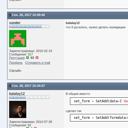
Сен. 28, 2017 10:49:46
sander
balalay12
что б ругалось, нужно делать валидацию
Зарегистрирован: 2015-02-19
Сообщения: 317
Репутация
:
53
Профиль
Отправить e-mail
Офлайн
Сен. 28, 2017 15:34:07
balalay12
В общем вместо
set_form
=
SetAdd
(
data
=
{
'da
сделал так
set_form
=
SetAdd
(
formdata
=
Зарегистрирован: 2014-07-28
Сообщения: 92