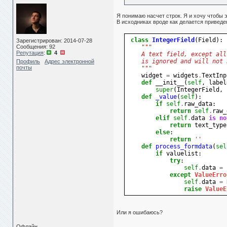
Я понимаю насчет строк. Я и хочу чтобы 
В исходниках вроде как делается приведен
class
IntegerField
(
Field
):
Зарегистрирован: 2014-07-28
Сообщения: 92
"""
Репутация
:
4
    A text field, except all
    is ignored and will not 
Профиль
Адрес электронной
почты
    """
widget
=
widgets
.
TextInp
def
__init__
(
self
,
label
super
(
IntegerField
,
def
_value
(
self
):
if
self
.
raw_data
:
return
self
.
raw_
elif
self
.
data
is
no
return
text_type
else
:
return
''
def
process_formdata
(
sel
if
valuelist
:
try
:
self
.
data
=
except
ValueErro
self
.
data
=
raise
ValueE
Или я ошибаюсь?
Офлайн