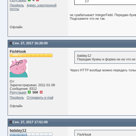
Репутация
:
4
])
Профиль
Адрес электронной
почты
не срабатывает IntegerField. Передаю бук
Подскажите что не так.
Офлайн
Сен. 27, 2017 16:26:00
FishHook
balalay12
Передаю буквы и форма ни на что не
Через HTTP вообще можно передать только
От:
Зарегистрирован: 2011-01-08
Сообщения: 8312
Репутация
:
568
Профиль
Отправить e-mail
Офлайн
Сен. 27, 2017 17:51:00
balalay12
FishHook