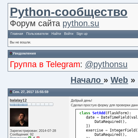
Python-сообщество
Форум сайта
python.su
Главная
Пользователи
Найти
Войти
Sign up
Вы не вошли.
Уведомления
Группа в Telegram
:
@pythonsu
Начало
»
Web
»
Сен. 27, 2017 15:55:59
balalay12
Добрый день!
Сделал простую форму для проверки дан
class
SetAdd
(
FlaskForm
):
date
=
DateTimeField
(
val
DataRequired
(),
])
exercise
=
IntegerField
(
Зарегистрирован: 2014-07-28
Сообщения: 92
DataRequired
(),