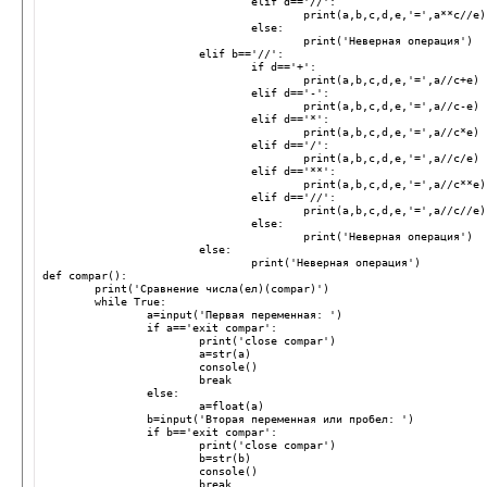
elif
d
==
'//'
:
print
(
a
,
b
,
c
,
d
,
e
,
'='
,
a
**
c
//
e
)
else
:
print
(
'Неверная операция'
)
elif
b
==
'//'
:
if
d
==
'+'
:
print
(
a
,
b
,
c
,
d
,
e
,
'='
,
a
//
c
+
e
)
elif
d
==
'-'
:
print
(
a
,
b
,
c
,
d
,
e
,
'='
,
a
//
c
-
e
)
elif
d
==
'*'
:
print
(
a
,
b
,
c
,
d
,
e
,
'='
,
a
//
c
*
e
)
elif
d
==
'/'
:
print
(
a
,
b
,
c
,
d
,
e
,
'='
,
a
//
c
/
e
)
elif
d
==
'**'
:
print
(
a
,
b
,
c
,
d
,
e
,
'='
,
a
//
c
**
e
)
elif
d
==
'//'
:
print
(
a
,
b
,
c
,
d
,
e
,
'='
,
a
//
c
//
e
)
else
:
print
(
'Неверная операция'
)
else
:
print
(
'Неверная операция'
)
def
compar
():
print
(
'Сравнение числа(ел)(compar)'
)
while
True
:
a
=
input
(
'Первая переменная: '
)
if
a
==
'exit compar'
:
print
(
'close compar'
)
a
=
str
(
a
)
console
()
break
else
:
a
=
float
(
a
)
b
=
input
(
'Вторая переменная или пробел: '
)
if
b
==
'exit compar'
:
print
(
'close compar'
)
b
=
str
(
b
)
console
()
break