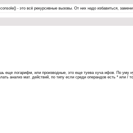
nsole() - это всё рекурсивные вызовы. От них надо избавиться, замени и
вишь еще логарифм, или производные, это еще туева хуча ифов. По уму 
 сделать анализ мат. действий, по типу если среди операндов есть * или 