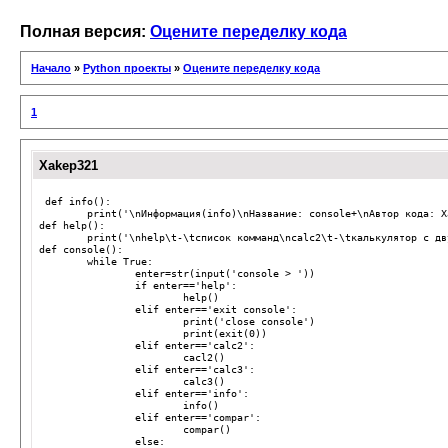
Полная версия:
Оцените переделку кода
Начало
»
Python проекты
»
Оцените переделку кода
1
Xakep321
def
info
():
print
(
'
\n
Информация(info)
\n
Название: console+
\n
Автор кода: X
def
help
():
print
(
'
\n
help
\t
-
\t
список комманд
\n
calc2
\t
-
\t
калькулятор с дв
def
console
():
while
True
:
enter
=
str
(
input
(
'console > '
))
if
enter
==
'help'
:
help
()
elif
enter
==
'exit console'
:
print
(
'close console'
)
print
(
exit
(
0
))
elif
enter
==
'calc2'
:
cacl2
()
elif
enter
==
'calc3'
:
calc3
()
elif
enter
==
'info'
:
info
()
elif
enter
==
'compar'
:
compar
()
else
: