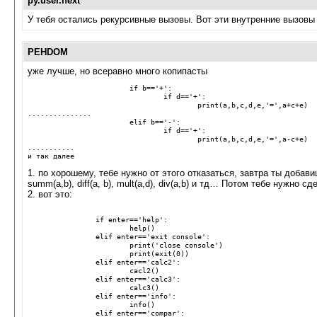
py.user.next
У тебя остались рекурсивные вызовы. Вот эти внутренние вызовы co
PEHDOM
уже лучше, но всеравно много копипасты
if
b
==
'+'
:
if
d
==
'+'
:
print
(
a
,
b
,
c
,
d
,
e
,
'='
,
a
+
c
+
e
)
...............
elif
b
==
'-'
:
if
d
==
'+'
:
print
(
a
,
b
,
c
,
d
,
e
,
'='
,
a
-
c
+
e
)
...........
и
так
далее
1. по хорошему, тебе нужно от этого отказаться, завтра ты доба
summ(a,b), diff(a, b), mult(a,d), div(a,b) и тд… Потом тебе нужно
2. вот это:
if
enter
==
'help'
:
help
()
elif
enter
==
'exit console'
:
print
(
'close console'
)
print
(
exit
(
0
))
elif
enter
==
'calc2'
:
cacl2
()
elif
enter
==
'calc3'
:
calc3
()
elif
enter
==
'info'
:
info
()
elif
enter
==
'compar'
: