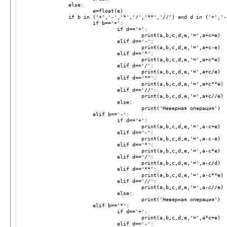
else
:
e
=
float
(
e
)
if
b
in
(
'+'
,
'-'
,
'*'
,
'/'
,
'**'
,
'//'
)
and
d
in
(
'+'
,
'-
if
b
==
'+'
:
if
d
==
'+'
:
print
(
a
,
b
,
c
,
d
,
e
,
'='
,
a
+
c
+
e
)
elif
d
==
'-'
:
print
(
a
,
b
,
c
,
d
,
e
,
'='
,
a
+
c
-
e
)
elif
d
==
'*'
:
print
(
a
,
b
,
c
,
d
,
e
,
'='
,
a
+
c
*
e
)
elif
d
==
'/'
:
print
(
a
,
b
,
c
,
d
,
e
,
'='
,
a
+
c
/
e
)
elif
d
==
'**'
:
print
(
a
,
b
,
c
,
d
,
e
,
'='
,
a
+
c
**
e
)
elif
d
==
'//'
:
print
(
a
,
b
,
c
,
d
,
e
,
'='
,
a
+
c
//
e
)
else
:
print
(
'Неверная операция'
)
elif
b
==
'-'
:
if
d
==
'+'
:
print
(
a
,
b
,
c
,
d
,
e
,
'='
,
a
-
c
+
e
)
elif
d
==
'-'
:
print
(
a
,
b
,
c
,
d
,
e
,
'='
,
a
-
c
-
e
)
elif
d
==
'*'
:
print
(
a
,
b
,
c
,
d
,
e
,
'='
,
a
-
c
*
e
)
elif
d
==
'/'
:
print
(
a
,
b
,
c
,
d
,
e
,
'='
,
a
-
c
/
d
)
elif
d
==
'**'
:
print
(
a
,
b
,
c
,
d
,
e
,
'='
,
a
-
c
**
e
)
elif
d
==
'//'
:
print
(
a
,
b
,
c
,
d
,
e
,
'='
,
a
-
c
//
e
)
else
:
print
(
'Неверная операция'
)
elif
b
==
'*'
:
if
d
==
'+'
:
print
(
a
,
b
,
c
,
d
,
e
,
'='
,
a
*
c
+
e
)
elif
d
==
'-'
: