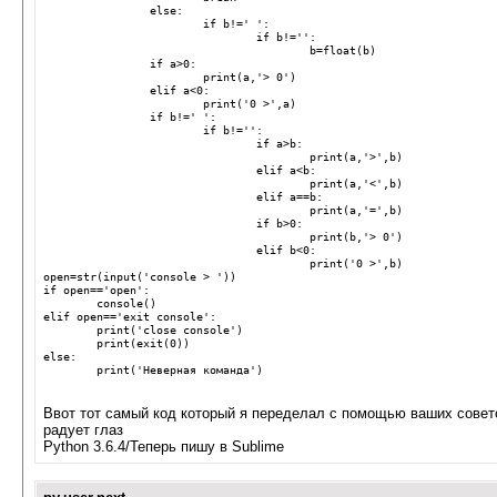
else
:
if
b
!=
' '
:
if
b
!=
''
:
b
=
float
(
b
)
if
a
>
0
:
print
(
a
,
'> 0'
)
elif
a
<
0
:
print
(
'0 >'
,
a
)
if
b
!=
' '
:
if
b
!=
''
:
if
a
>
b
:
print
(
a
,
'>'
,
b
)
elif
a
<
b
:
print
(
a
,
'<'
,
b
)
elif
a
==
b
:
print
(
a
,
'='
,
b
)
if
b
>
0
:
print
(
b
,
'> 0'
)
elif
b
<
0
:
print
(
'0 >'
,
b
)
open
=
str
(
input
(
'console > '
))
if
open
==
'open'
:
console
()
elif
open
==
'exit console'
:
print
(
'close console'
)
print
(
exit
(
0
))
else
:
print
(
'Неверная команда'
)
Ввот тот самый код который я переделал с помощью ваших советов
радует глаз
Python 3.6.4/Теперь пишу в Sublime