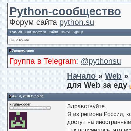
Python-сообщество
Форум сайта
python.su
Главная
Пользователи
Найти
Войти
Sign up
Вы не вошли.
Уведомления
Группа в Telegram
:
@pythonsu
Начало
»
Web
»
для Web за еду
Авг. 6, 2018 11:13:36
kiruha-coder
Здравствуйте.
Я из региона России, 
доступ на иностранные
Так получилось, что н