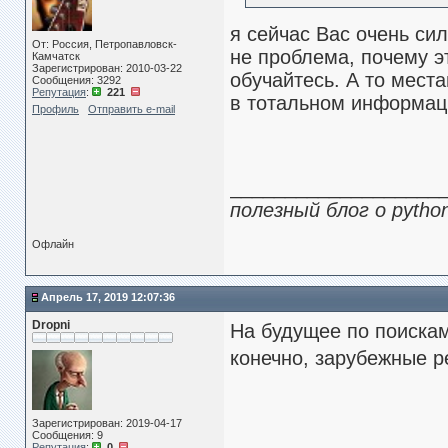
я сейчас Вас очень си
От: Россия, Петропавловск-
не проблема, почему э
Камчатск
Зарегистрирован: 2010-03-22
обучайтесь. А то мест
Сообщения: 3292
Репутация
:
221
в тотальном информац
Профиль
Отправить e-mail
___________________
полезный блог о pytho
Офлайн
Апрель 17, 2019 12:07:36
Dropni
На будущее по поискам
конечно, зарубежные р
Зарегистрирован: 2019-04-17
Сообщения: 9
Репутация
:
0