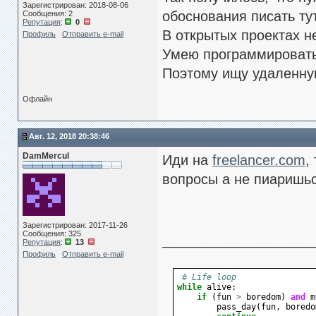
Зарегистрирован: 2018-08-06
обоснования писать тут
Сообщения: 2
Репутация
:
0
В открытых проектах н
Профиль
Отправить e-mail
Умею программировать 
Поэтому ищу удаленную
Офлайн
Авг. 12, 2018 20:38:46
DamMercul
Иди на
freelancer.com
,
вопросы а не пиаришьс
Зарегистрирован: 2017-11-26
Сообщения: 325
___________________
Репутация
:
13
Профиль
Отправить e-mail
# Life loop
while
alive
:
if
(
fun
>
boredom
)
and
m
pass_day
(
fun
,
boredo