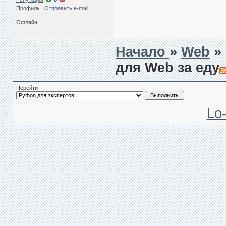
Профиль
Отправить e-mail
Офлайн
Начало
»
Web
»
для Web за еду
Перейти
Lo-