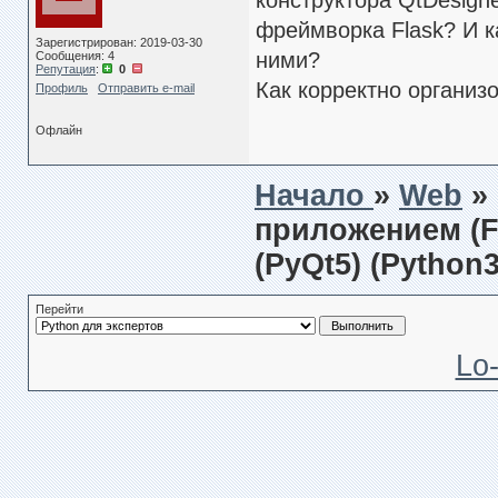
конструктора QtDesign
фреймворка Flask? И 
Зарегистрирован: 2019-03-30
ними?
Сообщения: 4
Репутация
:
0
Как корректно организ
Профиль
Отправить e-mail
Офлайн
Начало
»
Web
»
приложением (F
(PyQt5) (Python3
Перейти
Lo-