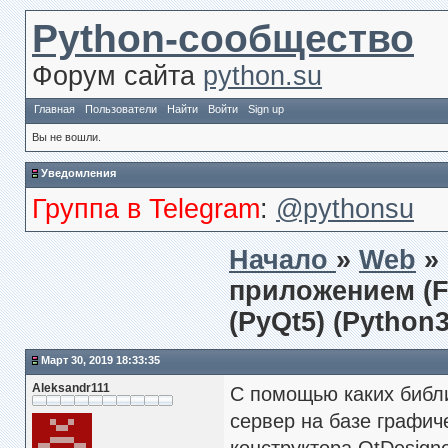
Python-сообщество
Форум сайта
python.su
Главная
Пользователи
Найти
Войти
Sign up
Вы не вошли.
Уведомления
Группа в Telegram
:
@pythonsu
Начало
»
Web
»
приложением (F
(PyQt5) (Python
Март 30, 2019 18:33:35
Aleksandr111
С помощью каких библи
сервер на базе графи