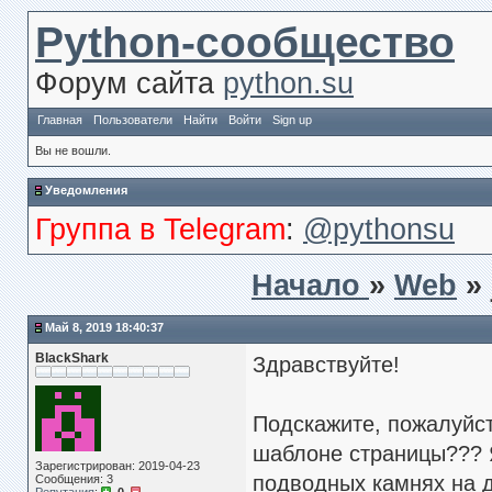
Python-сообщество
Форум сайта
python.su
Главная
Пользователи
Найти
Войти
Sign up
Вы не вошли.
Уведомления
Группа в Telegram
:
@pythonsu
Начало
»
Web
»
Май 8, 2019 18:40:37
BlackShark
Здравствуйте!
Подскажите, пожалуйст
шаблоне страницы??? Я
Зарегистрирован: 2019-04-23
подводных камнях на 
Сообщения: 3