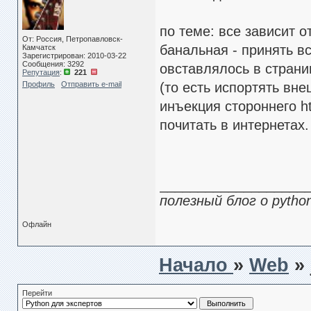
по теме: все зависит о
От: Россия, Петропавловск-
банальная - принять вс
Камчатск
Зарегистрирован: 2010-03-22
Сообщения: 3292
овставлялось в страни
Репутация
:
221
Профиль
Отправить e-mail
(то есть испортять вн
инъекция стороннего h
почитать в интернетах.
___________________
полезный блог о pytho
Офлайн
Начало
»
Web
»
Перейти