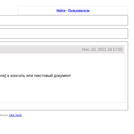
Найти
-
Пользователи
Ноя. 20, 2021 19:17:02
айла) в консоль или текстовый документ
 please
click here
.