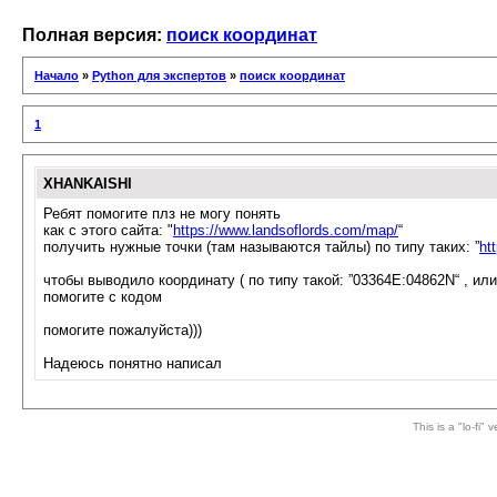
Полная версия:
поиск координат
Начало
»
Python для экспертов
»
поиск координат
1
XHANKAISHI
Ребят помогите плз не могу понять
как с этого сайта: "
https://www.landsoflords.com/map/
“
получить нужные точки (там называются тайлы) по типу таких: ”
ht
чтобы выводило координату ( по типу такой: ”03364E:04862N“ , или 
помогите с кодом
помогите пожалуйста)))
Надеюсь понятно написал
This is a "lo-fi"