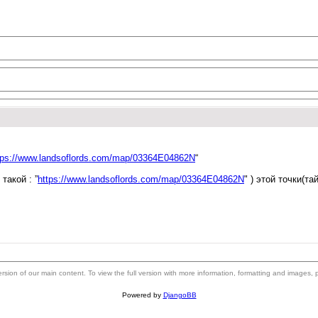
tps://www.landsoflords.com/map/03364E04862N
“
такой : ”
https://www.landsoflords.com/map/03364E04862N
" ) этой точки(т
 version of our main content. To view the full version with more information, formatting and images,
Powered by
DjangoBB