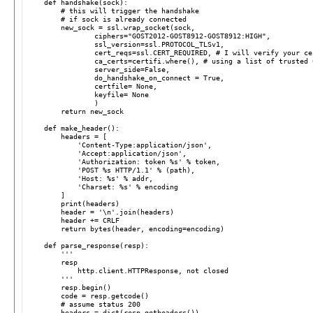
def
handshake
(
sock
):
# this will trigger the handshake
# if sock is already connected
new_sock
=
ssl
.
wrap_socket
(
sock
,
ciphers
=
"GOST2012-GOST8912-GOST8912:HIGH"
,
ssl_version
=
ssl
.
PROTOCOL_TLSv1
,
cert_reqs
=
ssl
.
CERT_REQUIRED
,
# I will verify your ce
ca_certs
=
certifi
.
where
(),
# using a list of trusted 
server_side
=
False
,
do_handshake_on_connect
=
True
,
certfile
=
None
,
keyfile
=
None
)
return
new_sock
def
make_header
():
headers
=
[
'Content-Type:application/json'
,
'Accept:application/json'
,
'Authorization: token 
%s
'
%
token
,
'POST 
%s
 HTTP/1.1'
%
(
path
),
'Host: 
%s
'
%
addr
,
'Charset: 
%s
'
%
encoding
]
print
(
headers
)
header
=
'
\n
'
.
join
(
headers
)
header
+=
CRLF
return
bytes
(
header
,
encoding
=
encoding
)
def
parse_response
(
resp
):
'''
        resp
            http.client.HTTPResponse, not closed
        '''
resp
.
begin
()
code
=
resp
.
getcode
()
# assume status 200
headers
=
dict
(
resp
.
getheaders
())