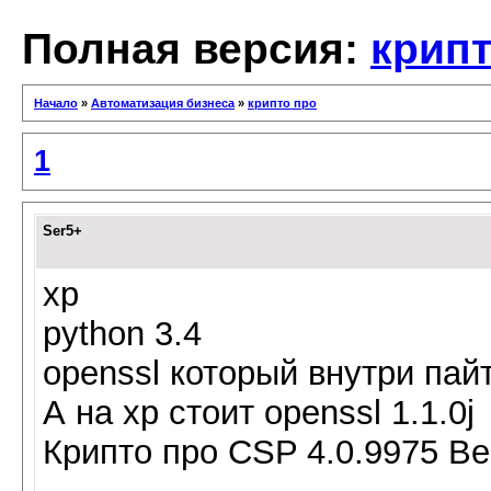
Полная версия:
крипт
Начало
»
Автоматизация бизнеса
»
крипто про
1
Ser5+
xp
python 3.4
openssl который внутри пай
А на хр стоит openssl 1.1.0j
Крипто про CSP 4.0.9975 В