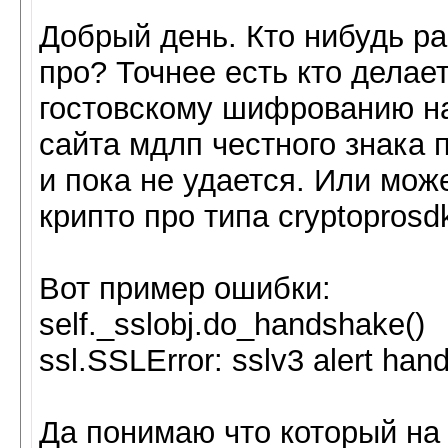
Добрый день. Кто нибудь раб
про? Точнее есть кто дела
гостовскому шифрованию на
сайта мдлп честного знака
и пока не удается. Или мож
крипто про типа cryptoprosd
Вот пример ошибки:
self._sslobj.do_handshake()
ssl.SSLError: sslv3 alert hand
Да понимаю что который на 