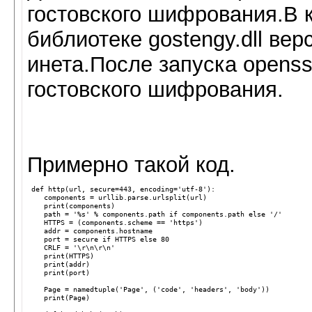
гостовского шифрования.В 
библиотеке gostengy.dll вер
инета.После запуска openssl
гостовского шифрования.
Примерно такой код.
def
http
(
url
,
secure
=
443
,
encoding
=
'utf-8'
):
components
=
urllib
.
parse
.
urlsplit
(
url
)
print
(
components
)
path
=
'
%s
'
%
components
.
path
if
components
.
path
else
'/'
HTTPS
=
(
components
.
scheme
==
'https'
)
addr
=
components
.
hostname
port
=
secure
if
HTTPS
else
80
CRLF
=
'
\r\n\r\n
'
print
(
HTTPS
)
print
(
addr
)
print
(
port
)
Page
=
namedtuple
(
'Page'
,
(
'code'
,
'headers'
,
'body'
))
print
(
Page
)