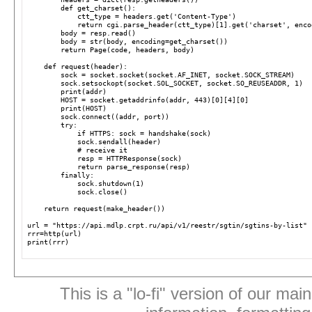
def
get_charset
():
ctt_type
=
headers
.
get
(
'Content-Type'
)
return
cgi
.
parse_header
(
ctt_type
)[
1
]
.
get
(
'charset'
,
enco
body
=
resp
.
read
()
body
=
str
(
body
,
encoding
=
get_charset
())
return
Page
(
code
,
headers
,
body
)
def
request
(
header
):
sock
=
socket
.
socket
(
socket
.
AF_INET
,
socket
.
SOCK_STREAM
)
sock
.
setsockopt
(
socket
.
SOL_SOCKET
,
socket
.
SO_REUSEADDR
,
1
)
print
(
addr
)
HOST
=
socket
.
getaddrinfo
(
addr
,
443
)[
0
][
4
][
0
]
print
(
HOST
)
sock
.
connect
((
addr
,
port
))
try
:
if
HTTPS
:
sock
=
handshake
(
sock
)
sock
.
sendall
(
header
)
# receive it
resp
=
HTTPResponse
(
sock
)
return
parse_response
(
resp
)
finally
:
sock
.
shutdown
(
1
)
sock
.
close
()
return
request
(
make_header
())
url
=
"https://api.mdlp.crpt.ru/api/v1/reestr/sgtin/sgtins-by-list"
rrr
=
http
(
url
)
print
(
rrr
)
This is a "lo-fi" version of our mai